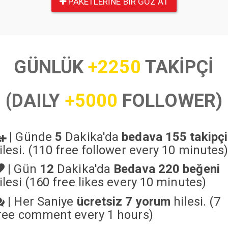
PAKETLERINE BIR GÖZ AT
GÜNLÜK
+2250
TAKİPÇİ
(DAILY
+5000
FOLLOWER)
|
Günde
5
Dakika'da
bedava 155 takipçi
ilesi. (110 free follower every 10 minutes
|
Gün
12
Dakika'da
Bedava 220 beğeni
ilesi (160 free likes every 10 minutes)
|
Her Saniye
ücretsiz 7 yorum
hilesi. (7
ree comment every 1 hours)