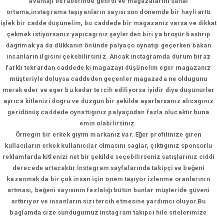
avantajı beraberinde getirdi ve magazalarını sanal
ortama,instagrama taşıyanların sayısı son dönemde bir hayli arttı
işlek bir cadde düşünelim, bu caddede bir magazanız varsa ve dikkat
çekmek istiyorsanız yapıcagınız şeylerden biri ya broşür bastırıp
dagıtmak ya da dükkanın önünde palyaço oynatıp geçerken bakan
insanların ilgisini çekebilirsiniz. Ancak instagramda durum biraz
farklı tekrardan caddede ki magazayı düşünelim eger magazanız
müşteriyle doluysa caddeden geçenler magazada ne oldugunu
merak eder ve eger bu kadar tercih ediliyorsa iyidir diye düşünürler
ayrıca kitlenizi dogru ve düzgün bir şekilde ayarlarsanız alıcagınız
geridönüş caddede oynattıgınız palyaçodan fazla olucaktır buna
emin olabilirsiniz.
Örnegin bir erkek giyim markanız var. Eğer profilinize giren
kullacıların erkek kullanıcılar olmasını saglar, çıktıgınız sponsorlu
reklamlarda kitlenizi net bir şekilde seçebilirseniz satışlarınız ciddi
derecede artacaktır.İnstagram sayfalarında takipçi ve beğeni
kazanmak da bir çok insan için önem taşıyor izlenme oranlarının
artması, beğeni sayısının fazlalığı bütün bunlar müşteride güveni
arttırıyor ve insanların sizi tercih etmesine yardımcı oluyor.Bu
baglamda size sundugumuz instagram takipci hile sitelerimize