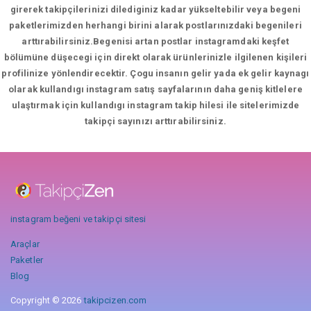
girerek takipçilerinizi dilediginiz kadar yükseltebilir veya begeni
paketlerimizden herhangi birini alarak postlarınızdaki begenileri
arttırabilirsiniz.Begenisi artan postlar instagramdaki keşfet
bölümüne düşecegi için direkt olarak ürünlerinizle ilgilenen kişileri
profilinize yönlendirecektir. Çogu insanın gelir yada ek gelir kaynagı
olarak kullandıgı instagram satış sayfalarının daha geniş kitlelere
ulaştırmak için kullandıgı instagram takip hilesi ile sitelerimizde
takipçi sayınızı arttırabilirsiniz.
instagram beğeni ve takipçi sitesi
Araçlar
Paketler
Blog
Copyright © 2026
takipcizen.com