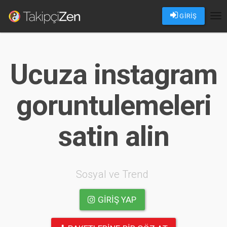
GİRİŞ
Tog
nav
Ucuza instagram
goruntulemeleri
satin alin
Sosyal ve Trend
GIRIŞ YAP