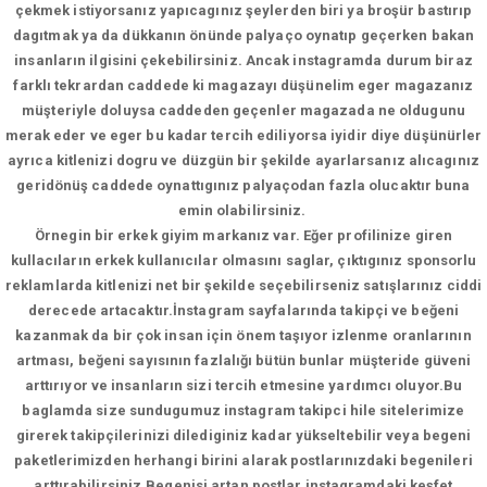
çekmek istiyorsanız yapıcagınız şeylerden biri ya broşür bastırıp
dagıtmak ya da dükkanın önünde palyaço oynatıp geçerken bakan
insanların ilgisini çekebilirsiniz. Ancak instagramda durum biraz
farklı tekrardan caddede ki magazayı düşünelim eger magazanız
müşteriyle doluysa caddeden geçenler magazada ne oldugunu
merak eder ve eger bu kadar tercih ediliyorsa iyidir diye düşünürler
ayrıca kitlenizi dogru ve düzgün bir şekilde ayarlarsanız alıcagınız
geridönüş caddede oynattıgınız palyaçodan fazla olucaktır buna
emin olabilirsiniz.
Örnegin bir erkek giyim markanız var. Eğer profilinize giren
kullacıların erkek kullanıcılar olmasını saglar, çıktıgınız sponsorlu
reklamlarda kitlenizi net bir şekilde seçebilirseniz satışlarınız ciddi
derecede artacaktır.İnstagram sayfalarında takipçi ve beğeni
kazanmak da bir çok insan için önem taşıyor izlenme oranlarının
artması, beğeni sayısının fazlalığı bütün bunlar müşteride güveni
arttırıyor ve insanların sizi tercih etmesine yardımcı oluyor.Bu
baglamda size sundugumuz instagram takipci hile sitelerimize
girerek takipçilerinizi dilediginiz kadar yükseltebilir veya begeni
paketlerimizden herhangi birini alarak postlarınızdaki begenileri
arttırabilirsiniz.Begenisi artan postlar instagramdaki keşfet