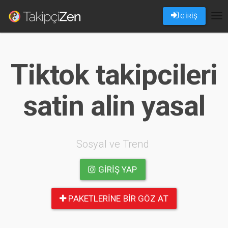
GİRİŞ
Tog
nav
Tiktok takipcileri
satin alin yasal
Sosyal ve Trend
GIRIŞ YAP
PAKETLERINE BIR GÖZ AT