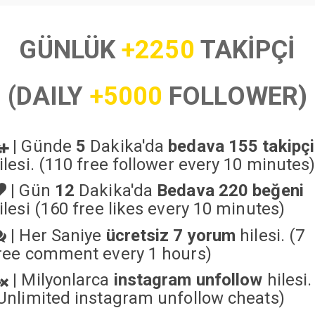
GÜNLÜK
+2250
TAKİPÇİ
(DAILY
+5000
FOLLOWER)
|
Günde
5
Dakika'da
bedava 155 takipçi
ilesi. (110 free follower every 10 minutes
|
Gün
12
Dakika'da
Bedava 220 beğeni
ilesi (160 free likes every 10 minutes)
|
Her Saniye
ücretsiz 7 yorum
hilesi. (7
ree comment every 1 hours)
|
Milyonlarca
instagram unfollow
hilesi.
Unlimited instagram unfollow cheats
)