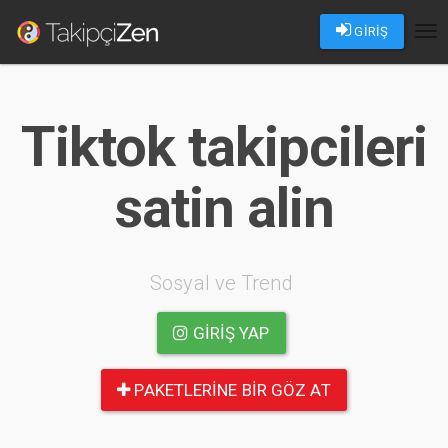
GİRİŞ
Tog
nav
Tiktok takipcileri
satin alin
Sosyal ve Trend
GIRIŞ YAP
PAKETLERINE BIR GÖZ AT