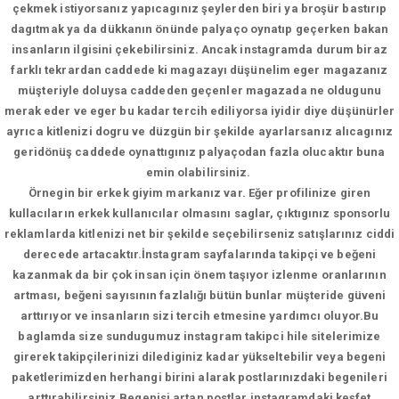
çekmek istiyorsanız yapıcagınız şeylerden biri ya broşür bastırıp
dagıtmak ya da dükkanın önünde palyaço oynatıp geçerken bakan
insanların ilgisini çekebilirsiniz. Ancak instagramda durum biraz
farklı tekrardan caddede ki magazayı düşünelim eger magazanız
müşteriyle doluysa caddeden geçenler magazada ne oldugunu
merak eder ve eger bu kadar tercih ediliyorsa iyidir diye düşünürler
ayrıca kitlenizi dogru ve düzgün bir şekilde ayarlarsanız alıcagınız
geridönüş caddede oynattıgınız palyaçodan fazla olucaktır buna
emin olabilirsiniz.
Örnegin bir erkek giyim markanız var. Eğer profilinize giren
kullacıların erkek kullanıcılar olmasını saglar, çıktıgınız sponsorlu
reklamlarda kitlenizi net bir şekilde seçebilirseniz satışlarınız ciddi
derecede artacaktır.İnstagram sayfalarında takipçi ve beğeni
kazanmak da bir çok insan için önem taşıyor izlenme oranlarının
artması, beğeni sayısının fazlalığı bütün bunlar müşteride güveni
arttırıyor ve insanların sizi tercih etmesine yardımcı oluyor.Bu
baglamda size sundugumuz instagram takipci hile sitelerimize
girerek takipçilerinizi dilediginiz kadar yükseltebilir veya begeni
paketlerimizden herhangi birini alarak postlarınızdaki begenileri
arttırabilirsiniz.Begenisi artan postlar instagramdaki keşfet