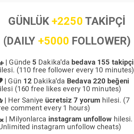
GÜNLÜK
+2250
TAKİPÇİ
(DAILY
+5000
FOLLOWER)
|
Günde
5
Dakika'da
bedava 155 takipçi
ilesi. (110 free follower every 10 minutes
|
Gün
12
Dakika'da
Bedava 220 beğeni
ilesi (160 free likes every 10 minutes)
|
Her Saniye
ücretsiz 7 yorum
hilesi. (7
ree comment every 1 hours)
|
Milyonlarca
instagram unfollow
hilesi.
Unlimited instagram unfollow cheats
)