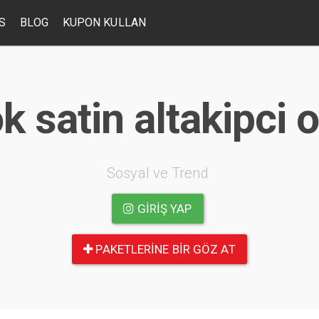
S
BLOG
KUPON KULLAN
k satin altakipci
Sosyal ve Trend
GIRIŞ YAP
PAKETLERINE BIR GÖZ AT