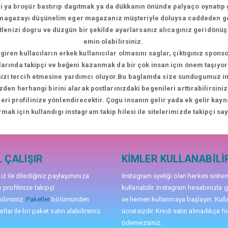
i ya broşür bastırıp dagıtmak ya da dükkanın önünde palyaço oynatıp 
i magazayı düşünelim eger magazanız müşteriyle doluysa caddeden 
kitlenizi dogru ve düzgün bir şekilde ayarlarsanız alıcagınız geridön
emin olabilirsiniz.
giren kullacıların erkek kullanıcılar olmasını saglar, çıktıgınız sponso
larında takipçi ve beğeni kazanmak da bir çok insan için önem taşıyor 
 sizi tercih etmesine yardımcı oluyor.Bu baglamda size sundugumuz inst
zden herhangi birini alarak postlarınızdaki begenileri arttırabilirsi
ileri profilinize yönlendirecektir. Çogu insanın gelir yada ek gelir kay
rmak için kullandıgı instagram takip hilesi ile sitelerimizde takipçi sayı
 ÇALIŞIR
KIMLER KULLANABILI
niz ile dilediğiniz paylaşımınıza
Instagram üyeliği olan herkes siste
 profilinize takipçi
kullanabilir. Instagram hesabınızla g
lirsiniz.
Paketler
bölümünden
ve hemen kullanmaya başlayın. Kull
tlar ile bir paket satın alabilirsiniz.
ücretsizdir. Kredi satın almadıkça hi
ödemezsiniz.