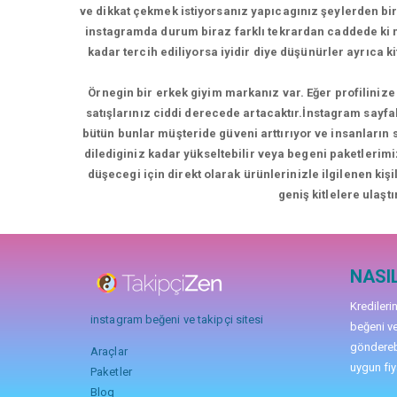
ve dikkat çekmek istiyorsanız yapıcagınız şeylerden bir
instagramda durum biraz farklı tekrardan caddede k
kadar tercih ediliyorsa iyidir diye düşünürler ayrıca 
Örnegin bir erkek giyim markanız var. Eğer profilinize 
satışlarınız ciddi derecede artacaktır.İnstagram sayfa
bütün bunlar müşteride güveni arttırıyor ve insanların
dilediginiz kadar yükseltebilir veya begeni paketlerimi
düşecegi için direkt olarak ürünlerinizle ilgilenen kiş
geniş kitlelere ulaştı
NASIL
Kredileri
instagram beğeni ve takipçi sitesi
beğeni ve
gönderebi
Araçlar
uygun fiya
Paketler
Blog