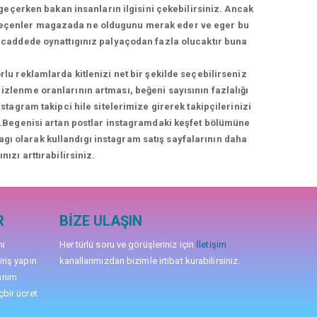
geçerken bakan insanların ilgisini çekebilirsiniz. Ancak
geçenler magazada ne oldugunu merak eder ve eger bu
üş caddede oynattıgınız palyaçodan fazla olucaktır buna
rlu reklamlarda kitlenizi net bir şekilde seçebilirseniz
izlenme oranlarının artması, beğeni sayısının fazlalığı
agram takipci hile sitelerimize girerek takipçilerinizi
niz.Begenisi artan postlar instagramdaki keşfet bölümüne
nagı olarak kullandıgı instagram satış sayfalarının daha
nızı arttırabilirsiniz.
R
BIZE ULAŞIN
mi
Her türlü soru ve görüşleriniz için
İletişim
iriş yapın
kanallarımızdan bizimle irtibat kurabilirsiniz.
anım
çbir ücret