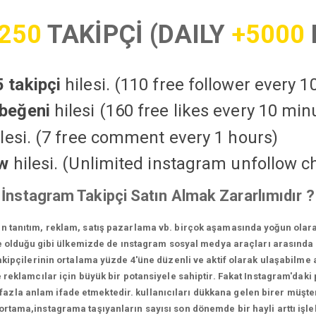
250
TAKİPÇİ (DAILY
+5000
 takipçi
hilesi. (110 free follower every 
beğeni
hilesi (160 free likes every 10 min
lesi. (7 free comment every 1 hours)
ow
hilesi. (Unlimited instagram unfollow c
İnstagram Takipçi Satın Almak Zararlımıdır ?
in tanıtım, reklam, satış pazarlama vb. birçok aşamasında yoğun olara
 olduğu gibi ülkemizde de ınstagram sosyal medya araçları arasında e
ipçilerinin ortalama yüzde 4'üne düzenli ve aktif olarak ulaşabilme a
reklamcılar için büyük bir potansiyele sahiptir. Fakat Instagram'daki p
la anlam ifade etmektedir. kullanıcıları dükkana gelen birer müşteri
 ortama,instagrama taşıyanların sayısı son dönemde bir hayli arttı iş