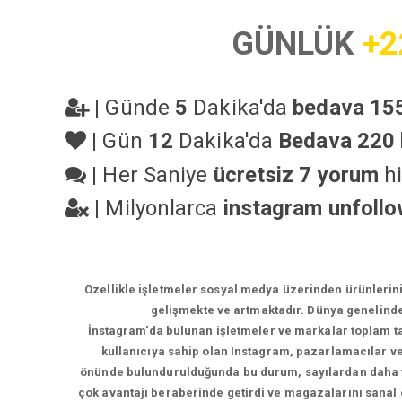
GÜNLÜK
+2
|
Günde
5
Dakika'da
bedava 155
|
Gün
12
Dakika'da
Bedava 220 
|
Her Saniye
ücretsiz 7 yorum
hi
|
Milyonlarca
instagram unfoll
Özellikle işletmeler sosyal medya üzerinden ürünlerin
gelişmekte ve artmaktadır. Dünya genelinde
İnstagram'da bulunan işletmeler ve markalar toplam tak
kullanıcıya sahip olan Instagram, pazarlamacılar ve 
önünde bulundurulduğunda bu durum, sayılardan daha faz
çok avantajı beraberinde getirdi ve magazalarını sanal