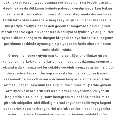
çekmek istiyorsanız yapıcagınız şeylerden biri ya broşür bastırıp
dagıtmak ya da dükkanın önünde palyaço oynatıp geçerken bakan
insanların ilgisini çekebilirsiniz. Ancak instagramda durum biraz
farklı tekrardan caddede ki magazayı düşünelim eger magazanız
müşteriyle doluysa caddeden geçenler magazada ne oldugunu
merak eder ve eger bu kadar tercih ediliyorsa iyidir diye düşünürler
ayrıca kitlenizi dogru ve düzgün bir şekilde ayarlarsanız alıcagınız
geridönüş caddede oynattıgınız palyaçodan fazla olucaktır buna
emin olabilirsiniz.
Örnegin bir erkek giyim markanız var. Eğer profilinize giren
kullacıların erkek kullanıcılar olmasını saglar, çıktıgınız sponsorlu
reklamlarda kitlenizi net bir şekilde seçebilirseniz satışlarınız ciddi
derecede artacaktır.İnstagram sayfalarında takipçi ve beğeni
kazanmak da bir çok insan için önem taşıyor izlenme oranlarının
artması, beğeni sayısının fazlalığı bütün bunlar müşteride güveni
arttırıyor ve insanların sizi tercih etmesine yardımcı oluyor.Bu
baglamda size sundugumuz instagram takipci hile sitelerimize
girerek takipçilerinizi dilediginiz kadar yükseltebilir veya begeni
paketlerimizden herhangi birini alarak postlarınızdaki begenileri
arttırabilirsiniz.Begenisi artan postlar instagramdaki keşfet