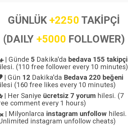
GÜNLÜK
+2250
TAKİPÇİ
(DAILY
+5000
FOLLOWER)
|
Günde
5
Dakika'da
bedava 155 takipçi
ilesi. (110 free follower every 10 minutes
|
Gün
12
Dakika'da
Bedava 220 beğeni
ilesi (160 free likes every 10 minutes)
|
Her Saniye
ücretsiz 7 yorum
hilesi. (7
ree comment every 1 hours)
|
Milyonlarca
instagram unfollow
hilesi.
Unlimited instagram unfollow cheats
)