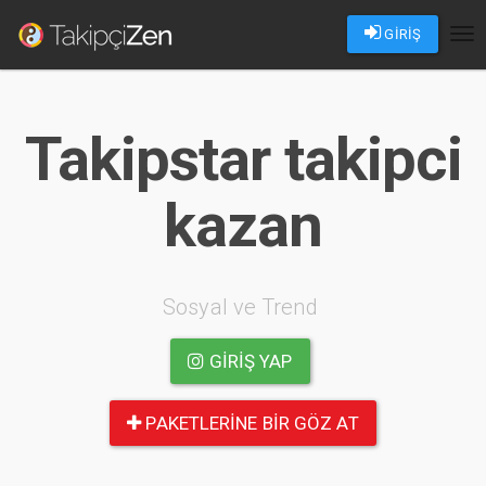
GİRİŞ
Tog
nav
Takipstar takipci
kazan
Sosyal ve Trend
GIRIŞ YAP
PAKETLERINE BIR GÖZ AT