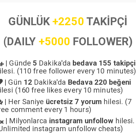
GÜNLÜK
+2250
TAKİPÇİ
(DAILY
+5000
FOLLOWER)
|
Günde
5
Dakika'da
bedava 155 takipçi
ilesi. (110 free follower every 10 minutes
|
Gün
12
Dakika'da
Bedava 220 beğeni
ilesi (160 free likes every 10 minutes)
|
Her Saniye
ücretsiz 7 yorum
hilesi. (7
ree comment every 1 hours)
|
Milyonlarca
instagram unfollow
hilesi.
Unlimited instagram unfollow cheats
)