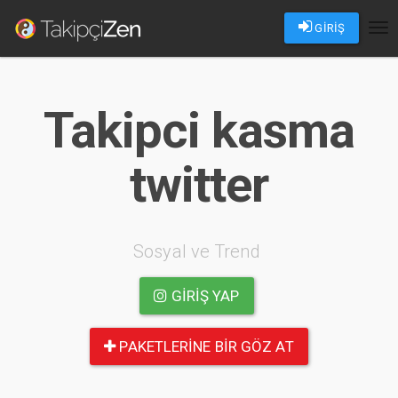
GİRİŞ
Tog
nav
Takipci kasma
twitter
Sosyal ve Trend
GIRIŞ YAP
PAKETLERINE BIR GÖZ AT