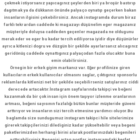
çekmek istiyorsanız yapıcagınız şeylerden biri ya broşür bastırıp
dagıtmak ya da dükkanın önünde palyaço oynatıp geçerken bakan
insanların ilgisini çekebilirsiniz. Ancak instagramda durum biraz
farklı tekrardan caddede ki magazayı düşünelim eger magazanız
müşteriyle doluysa caddeden geçenler magazada ne oldugunu
merak eder ve eger bu kadar tercih ediliyorsa iyidir diye düşünürler
ayrıca kitlenizi dogru ve düzgün bir şekilde ayarlarsanız alıcagınız
geridönüş caddede oynattıgınız palyaçodan fazla olucaktır buna
emin olabilirsiniz.
Örnegin bir erkek giyim markanız var. Eğer profilinize giren
kullacıların erkek kullanıcılar olmasını saglar, çıktıgınız sponsorlu
reklamlarda kitlenizi net bir şekilde seçebilirseniz satışlarınız ciddi
derecede artacaktır.İnstagram sayfalarında takipçi ve beğeni
kazanmak da bir çok insan için önem taşıyor izlenme oranlarının
artması, beğeni sayısının fazlalığı bütün bunlar müşteride güveni
arttırıyor ve insanların sizi tercih etmesine yardımcı oluyor.Bu
baglamda size sundugumuz instagram takipci hile sitelerimize
girerek takipçilerinizi dilediginiz kadar yükseltebilir veya begeni
paketlerimizden herhangi birini alarak postlarınızdaki begenileri
arttırabilirsiniz.Begenisi artan postlar instagramdaki keşfet