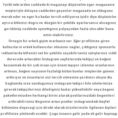
farklı tekrardan caddede ki magazayı düşünelim eger magazanız
müşteriyle doluysa caddeden geçenler magazada ne oldugunu
merak eder ve eger bu kadar tercih ediliyorsa iyidir diye düşünürler
ayrıca kitlenizi dogru ve düzgün bir şekilde ayarlarsanız alıcagınız
geridönüş caddede oynattıgınız palyaçodan fazla olucaktır buna
emin olabilirsiniz.
Örnegin bir erkek giyim markanız var. Eğer profilinize giren
kullacıların erkek kullanıcılar olmasını saglar, çıktıgınız sponsorlu
reklamlarda kitlenizi net bir şekilde seçebilirseniz satışlarınız ciddi
derecede artacaktır.İnstagram sayfalarında takipçi ve beğeni
kazanmak da bir çok insan için önem taşıyor izlenme oranlarının
artması, beğeni sayısının fazlalığı bütün bunlar müşteride güveni
arttırıyor ve insanların sizi tercih etmesine yardımcı oluyor.Bu
baglamda size sundugumuz instagram takipci hile sitelerimize
girerek takipçilerinizi dilediginiz kadar yükseltebilir veya begeni
paketlerimizden herhangi birini alarak postlarınızdaki begenileri
arttırabilirsiniz.Begenisi artan postlar instagramdaki keşfet
bölümüne düşecegi için direkt olarak ürünlerinizle ilgilenen kişileri
profilinize yönlendirecektir. Çogu insanın gelir yada ek gelir kaynagı