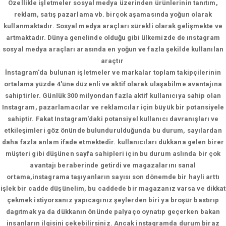
Özellikle işletmeler sosyal medya üzerinden ürünlerinin tanıtım,
reklam, satış pazarlama vb. birçok aşamasında yoğun olarak
kullanmaktadır. Sosyal medya araçları sürekli olarak gelişmekte ve
artmaktadır. Dünya genelinde olduğu gibi ülkemizde de ınstagram
sosyal medya araçları arasında en yoğun ve fazla şekilde kullanılan
araçtır
İnstagram'da bulunan işletmeler ve markalar toplam takipçilerinin
ortalama yüzde 4'üne düzenli ve aktif olarak ulaşabilme avantajına
sahiptirler. Günlük 300 milyondan fazla aktif kullanıcıya sahip olan
Instagram, pazarlamacılar ve reklamcılar için büyük bir potansiyele
sahiptir. Fakat Instagram'daki potansiyel kullanıcı davranışları ve
etkileşimleri göz önünde bulundurulduğunda bu durum, sayılardan
daha fazla anlam ifade etmektedir. kullanıcıları dükkana gelen birer
müşteri gibi düşünen sayfa sahipleri için bu durum aslında bir çok
avantajı beraberinde getirdi ve magazalarını sanal
ortama,instagrama taşıyanların sayısı son dönemde bir hayli arttı
işlek bir cadde düşünelim, bu caddede bir magazanız varsa ve dikkat
çekmek istiyorsanız yapıcagınız şeylerden biri ya broşür bastırıp
dagıtmak ya da dükkanın önünde palyaço oynatıp geçerken bakan
insanların ilgisini çekebilirsiniz. Ancak instagramda durum biraz