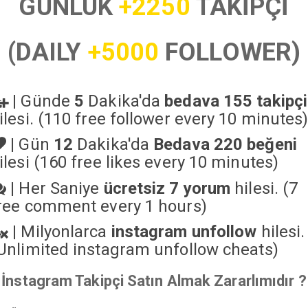
GÜNLÜK
+2250
TAKİPÇİ
(DAILY
+5000
FOLLOWER)
|
Günde
5
Dakika'da
bedava 155 takipçi
ilesi. (110 free follower every 10 minutes
|
Gün
12
Dakika'da
Bedava 220 beğeni
ilesi (160 free likes every 10 minutes)
|
Her Saniye
ücretsiz 7 yorum
hilesi. (7
ree comment every 1 hours)
|
Milyonlarca
instagram unfollow
hilesi.
Unlimited instagram unfollow cheats
)
İnstagram Takipçi Satın Almak Zararlımıdır ?