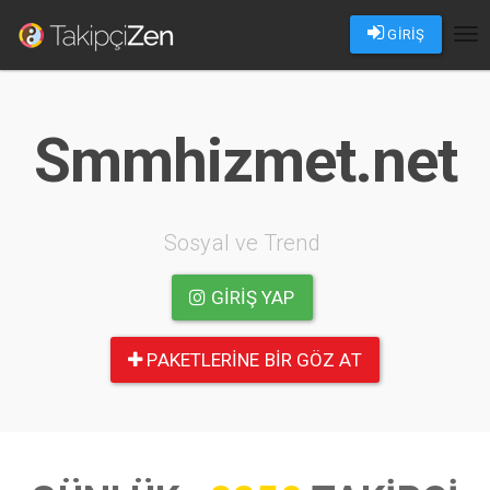
GİRİŞ
Tog
nav
Smmhizmet.net
Sosyal ve Trend
GIRIŞ YAP
PAKETLERINE BIR GÖZ AT