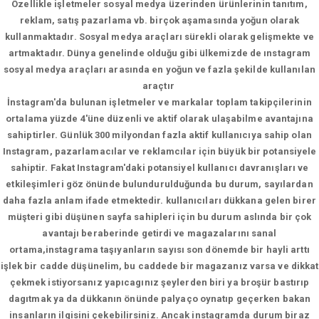
Özellikle işletmeler sosyal medya üzerinden ürünlerinin tanıtım,
reklam, satış pazarlama vb. birçok aşamasında yoğun olarak
kullanmaktadır. Sosyal medya araçları sürekli olarak gelişmekte ve
artmaktadır. Dünya genelinde olduğu gibi ülkemizde de ınstagram
sosyal medya araçları arasında en yoğun ve fazla şekilde kullanılan
araçtır
İnstagram'da bulunan işletmeler ve markalar toplam takipçilerinin
ortalama yüzde 4'üne düzenli ve aktif olarak ulaşabilme avantajına
sahiptirler. Günlük 300 milyondan fazla aktif kullanıcıya sahip olan
Instagram, pazarlamacılar ve reklamcılar için büyük bir potansiyele
sahiptir. Fakat Instagram'daki potansiyel kullanıcı davranışları ve
etkileşimleri göz önünde bulundurulduğunda bu durum, sayılardan
daha fazla anlam ifade etmektedir. kullanıcıları dükkana gelen birer
müşteri gibi düşünen sayfa sahipleri için bu durum aslında bir çok
avantajı beraberinde getirdi ve magazalarını sanal
ortama,instagrama taşıyanların sayısı son dönemde bir hayli arttı
işlek bir cadde düşünelim, bu caddede bir magazanız varsa ve dikkat
çekmek istiyorsanız yapıcagınız şeylerden biri ya broşür bastırıp
dagıtmak ya da dükkanın önünde palyaço oynatıp geçerken bakan
insanların ilgisini çekebilirsiniz. Ancak instagramda durum biraz