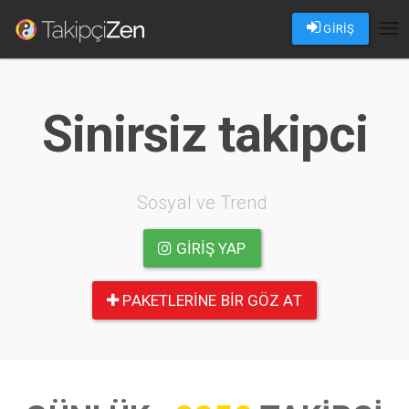
GİRİŞ
Tog
nav
Sinirsiz takipci
Sosyal ve Trend
GIRIŞ YAP
PAKETLERINE BIR GÖZ AT