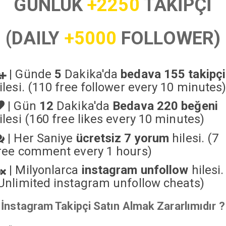
GÜNLÜK
+2250
TAKİPÇİ
(DAILY
+5000
FOLLOWER)
|
Günde
5
Dakika'da
bedava 155 takipçi
ilesi. (110 free follower every 10 minutes
|
Gün
12
Dakika'da
Bedava 220 beğeni
ilesi (160 free likes every 10 minutes)
|
Her Saniye
ücretsiz 7 yorum
hilesi. (7
ree comment every 1 hours)
|
Milyonlarca
instagram unfollow
hilesi.
Unlimited instagram unfollow cheats
)
İnstagram Takipçi Satın Almak Zararlımıdır ?