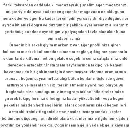
farklı tekrardan caddede ki magazayı düşünelim eger magazanız
müşteriyle doluysa caddeden geçenler magazada ne oldugunu
merak eder ve eger bu kadar tercih ediliyorsa iyidir diye düşünürler
ayrıca kitlenizi dogru ve düzgün bir şekilde ayarlarsanız alıcagınız
geridönüş caddede oynattıgınız palyaçodan fazla olucaktır buna
emin olabilirsiniz.
Örnegin bir erkek giyim markanız var. Eğer profilinize giren
kullacıların erkek kullanıcılar olmasını saglar, çıktıgınız sponsorlu
reklamlarda kitlenizi net bir şekilde seçebilirseniz satışlarınız ciddi
derecede artacaktır.İnstagram sayfalarında takipçi ve beğeni
kazanmak da bir çok insan için önem taşıyor izlenme oranlarının
artması, beğeni sayısının fazlalığı bütün bunlar müşteride güveni
arttırıyor ve insanların sizi tercih etmesine yardımcı oluyor.Bu
baglamda size sundugumuz instagram takipci hile sitelerimize
girerek takipçilerinizi dilediginiz kadar yükseltebilir veya begeni
paketlerimizden herhangi birini alarak postlarınızdaki begenileri
arttırabilirsiniz.Begenisi artan postlar instagramdaki keşfet
bölümüne düşecegi için direkt olarak ürünlerinizle ilgilenen kişileri
profilinize yönlendirecektir. Çogu insanın gelir yada ek gelir kaynagı