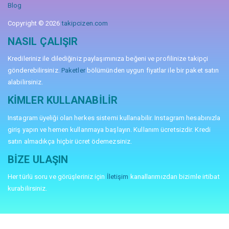
Blog
Copyright © 2026
takipcizen.com
NASIL ÇALIŞIR
Kredileriniz ile dilediğiniz paylaşımınıza beğeni ve profilinize takipçi
gönderebilirsiniz.
Paketler
bölümünden uygun fiyatlar ile bir paket satın
alabilirsiniz.
KIMLER KULLANABILIR
Instagram üyeliği olan herkes sistemi kullanabilir. Instagram hesabınızla
giriş yapın ve hemen kullanmaya başlayın. Kullanım ücretsizdir. Kredi
satın almadıkça hiçbir ücret ödemezsiniz.
BIZE ULAŞIN
Her türlü soru ve görüşleriniz için
İletişim
kanallarımızdan bizimle irtibat
kurabilirsiniz.