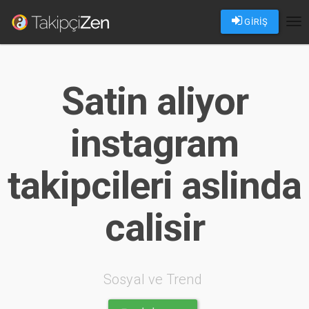
GİRİŞ
Tog
nav
Satin aliyor
instagram
takipcileri aslinda
calisir
Sosyal ve Trend