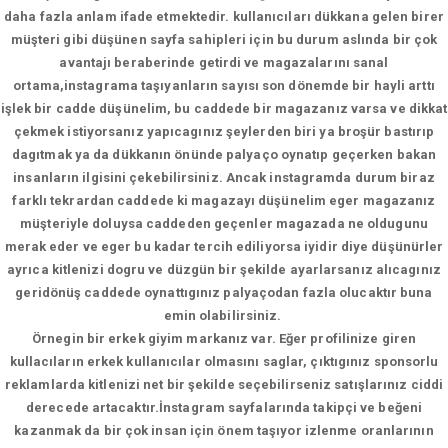
daha fazla anlam ifade etmektedir. kullanıcıları dükkana gelen birer
müşteri gibi düşünen sayfa sahipleri için bu durum aslında bir çok
avantajı beraberinde getirdi ve magazalarını sanal
ortama,instagrama taşıyanların sayısı son dönemde bir hayli arttı
işlek bir cadde düşünelim, bu caddede bir magazanız varsa ve dikkat
çekmek istiyorsanız yapıcagınız şeylerden biri ya broşür bastırıp
dagıtmak ya da dükkanın önünde palyaço oynatıp geçerken bakan
insanların ilgisini çekebilirsiniz. Ancak instagramda durum biraz
farklı tekrardan caddede ki magazayı düşünelim eger magazanız
müşteriyle doluysa caddeden geçenler magazada ne oldugunu
merak eder ve eger bu kadar tercih ediliyorsa iyidir diye düşünürler
ayrıca kitlenizi dogru ve düzgün bir şekilde ayarlarsanız alıcagınız
geridönüş caddede oynattıgınız palyaçodan fazla olucaktır buna
emin olabilirsiniz.
Örnegin bir erkek giyim markanız var. Eğer profilinize giren
kullacıların erkek kullanıcılar olmasını saglar, çıktıgınız sponsorlu
reklamlarda kitlenizi net bir şekilde seçebilirseniz satışlarınız ciddi
derecede artacaktır.İnstagram sayfalarında takipçi ve beğeni
kazanmak da bir çok insan için önem taşıyor izlenme oranlarının