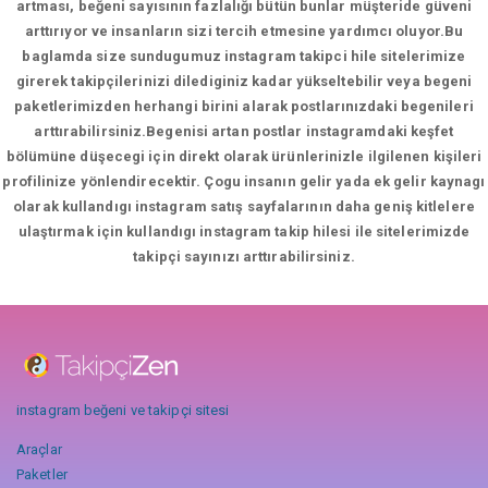
artması, beğeni sayısının fazlalığı bütün bunlar müşteride güveni
arttırıyor ve insanların sizi tercih etmesine yardımcı oluyor.Bu
baglamda size sundugumuz instagram takipci hile sitelerimize
girerek takipçilerinizi dilediginiz kadar yükseltebilir veya begeni
paketlerimizden herhangi birini alarak postlarınızdaki begenileri
arttırabilirsiniz.Begenisi artan postlar instagramdaki keşfet
bölümüne düşecegi için direkt olarak ürünlerinizle ilgilenen kişileri
profilinize yönlendirecektir. Çogu insanın gelir yada ek gelir kaynagı
olarak kullandıgı instagram satış sayfalarının daha geniş kitlelere
ulaştırmak için kullandıgı instagram takip hilesi ile sitelerimizde
takipçi sayınızı arttırabilirsiniz.
instagram beğeni ve takipçi sitesi
Araçlar
Paketler