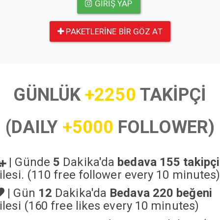
GIRIŞ YAP
PAKETLERINE BIR GÖZ AT
GÜNLÜK
+2250
TAKİPÇİ
(DAILY
+5000
FOLLOWER)
|
Günde
5
Dakika'da
bedava 155 takipçi
ilesi. (110 free follower every 10 minutes
|
Gün
12
Dakika'da
Bedava 220 beğeni
ilesi (160 free likes every 10 minutes)