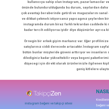
kullanıcıya sahip olan Instagram, pazarlamacılar ve 
önünde bulundurulduğunda bu durum, sayılardan daha faz
çok avantajı beraberinde getirdi ve magazalarını sanal
ve dikkat çekmek istiyorsanız yapıcagınız şeylerden bir
instagramda durum biraz farklı tekrardan caddede k
kadar tercih ediliyorsa iyidir diye düşünürler ayrıca 
Örnegin bir erkek giyim markanız var. Eğer profilinize 
satışlarınız ciddi derecede artacaktır.İnstagram sayfa
bütün bunlar müşteride güveni arttırıyor ve insanların
dilediginiz kadar yükseltebilir veya begeni paketlerimi
düşecegi için direkt olarak ürünlerinizle ilgilenen kiş
geniş kitlelere ulaştı
NASIL
Kredileri
instagram beğeni ve takipçi sitesi
beğeni ve