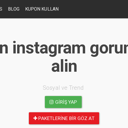
S
BLOG
KUPON KULLAN
n instagram gorun
alin
Sosyal ve Trend
GIRIŞ YAP
PAKETLERINE BIR GÖZ AT