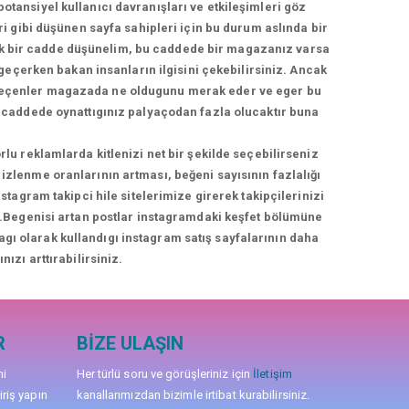
otansiyel kullanıcı davranışları ve etkileşimleri göz
 gibi düşünen sayfa sahipleri için bu durum aslında bir
lek bir cadde düşünelim, bu caddede bir magazanız varsa
geçerken bakan insanların ilgisini çekebilirsiniz. Ancak
geçenler magazada ne oldugunu merak eder ve eger bu
üş caddede oynattıgınız palyaçodan fazla olucaktır buna
rlu reklamlarda kitlenizi net bir şekilde seçebilirseniz
izlenme oranlarının artması, beğeni sayısının fazlalığı
agram takipci hile sitelerimize girerek takipçilerinizi
niz.Begenisi artan postlar instagramdaki keşfet bölümüne
nagı olarak kullandıgı instagram satış sayfalarının daha
nızı arttırabilirsiniz.
R
BIZE ULAŞIN
mi
Her türlü soru ve görüşleriniz için
İletişim
iriş yapın
kanallarımızdan bizimle irtibat kurabilirsiniz.