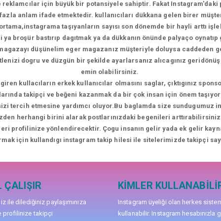
reklamcılar için büyük bir potansiyele sahiptir. Fakat Instagram'daki p
la anlam ifade etmektedir. kullanıcıları dükkana gelen birer müşteri
 ortama,instagrama taşıyanların sayısı son dönemde bir hayli arttı iş
i ya broşür bastırıp dagıtmak ya da dükkanın önünde palyaço oynatıp 
i magazayı düşünelim eger magazanız müşteriyle doluysa caddeden 
kitlenizi dogru ve düzgün bir şekilde ayarlarsanız alıcagınız geridön
emin olabilirsiniz.
giren kullacıların erkek kullanıcılar olmasını saglar, çıktıgınız sponso
larında takipçi ve beğeni kazanmak da bir çok insan için önem taşıyor 
 sizi tercih etmesine yardımcı oluyor.Bu baglamda size sundugumuz inst
zden herhangi birini alarak postlarınızdaki begenileri arttırabilirsi
ileri profilinize yönlendirecektir. Çogu insanın gelir yada ek gelir kay
rmak için kullandıgı instagram takip hilesi ile sitelerimizde takipçi sayı
 ÇALIŞIR
KIMLER KULLANABILI
niz ile dilediğiniz paylaşımınıza
Instagram üyeliği olan herkes siste
 profilinize takipçi
kullanabilir. Instagram hesabınızla g