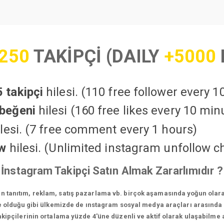
250
TAKİPÇİ (DAILY
+5000
 takipçi
hilesi. (110 free follower every 
beğeni
hilesi (160 free likes every 10 min
lesi. (7 free comment every 1 hours)
ow
hilesi. (Unlimited instagram unfollow c
İnstagram Takipçi Satın Almak Zararlımıdır ?
in tanıtım, reklam, satış pazarlama vb. birçok aşamasında yoğun olara
 olduğu gibi ülkemizde de ınstagram sosyal medya araçları arasında e
ipçilerinin ortalama yüzde 4'üne düzenli ve aktif olarak ulaşabilme a