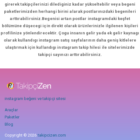
girerek takipçilerinizi dilediginiz kadar yükseltebilir veya begeni
paketlerimizden herhangi birini alarak postlarınızdaki begenileri
arttırabilirsiniz.Begenisi artan postlar instagramdaki keşfet
bölümüne düşecegi için direkt olarak ürünlerinizle ilgilenen kişileri
profilinize yönlendirecektir. Çogu insanın gelir yada ek gelir kaynagı
olarak kullandıgı instagram satış sayfalarının daha geniş kitlelere
ulaştırmak için kullandıgı instagram takip hilesi ile sitelerimizde
takipçi sayınızı arttırabilirsiniz.
instagram beğeni ve takipçi sitesi
Araçlar
Paketler
Blog
Copyright © 2026
takipcizen.com