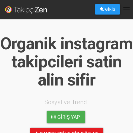
GİRİŞ
Tog
nav
Organik instagram
takipcileri satin
alin sifir
Sosyal ve Trend
GIRIŞ YAP