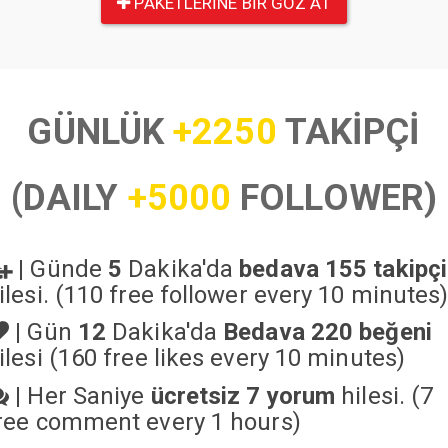
PAKETLERINE BIR GÖZ AT
GÜNLÜK
+2250
TAKİPÇİ
(DAILY
+5000
FOLLOWER)
|
Günde
5
Dakika'da
bedava 155 takipçi
ilesi. (110 free follower every 10 minutes
|
Gün
12
Dakika'da
Bedava 220 beğeni
ilesi (160 free likes every 10 minutes)
|
Her Saniye
ücretsiz 7 yorum
hilesi. (7
ree comment every 1 hours)