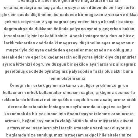
avantajı beraberinde getirdi ve magazalarını sanal
ortama,instagrama taşıyanların sayısı son dönemde bir hayli arttı
işlek bir cadde düşünelim, bu caddede bir magazanız varsa ve dikkat
çekmek istiyorsanız yapıcagınız şeylerden biri ya broşür bastırıp
dagıtmak ya da dükkanın önünde palyaço oynatıp geçerken bakan
insanların ilgisini çekebilirsiniz. Ancak instagramda durum biraz
farklı tekrardan caddede ki magazayı düşünelim eger magazanız
müşteriyle doluysa caddeden geçenler magazada ne oldugunu
merak eder ve eger bu kadar tercih ediliyorsa iyidir diye düşünürler
ayrıca kitlenizi dogru ve düzgün bir şekilde ayarlarsanız alıcagınız
geridönüş caddede oynattıgınız palyaçodan fazla olucaktır buna
emin olabilirsiniz.
Örnegin bir erkek giyim markanız var. Eğer profilinize giren
kullacıların erkek kullanıcılar olmasını saglar, çıktıgınız sponsorlu
reklamlarda kitlenizi net bir şekilde seçebilirseniz satışlarınız ciddi
derecede artacaktır.İnstagram sayfalarında takipçi ve beğeni
kazanmak da bir çok insan için önem taşıyor izlenme oranlarının
artması, beğeni sayısının fazlalığı bütün bunlar müşteride güveni
arttırıyor ve insanların sizi tercih etmesine yardımcı oluyor.Bu
baglamda size sundugumuz instagram takipci hile sitelerimize