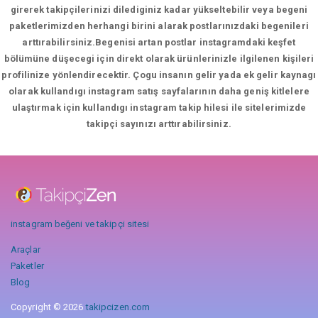
girerek takipçilerinizi dilediginiz kadar yükseltebilir veya begeni
paketlerimizden herhangi birini alarak postlarınızdaki begenileri
arttırabilirsiniz.Begenisi artan postlar instagramdaki keşfet
bölümüne düşecegi için direkt olarak ürünlerinizle ilgilenen kişileri
profilinize yönlendirecektir. Çogu insanın gelir yada ek gelir kaynagı
olarak kullandıgı instagram satış sayfalarının daha geniş kitlelere
ulaştırmak için kullandıgı instagram takip hilesi ile sitelerimizde
takipçi sayınızı arttırabilirsiniz.
instagram beğeni ve takipçi sitesi
Araçlar
Paketler
Blog
Copyright © 2026
takipcizen.com