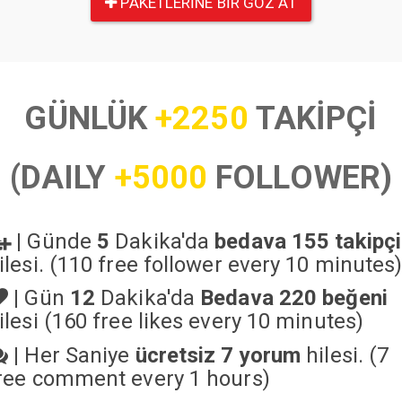
PAKETLERINE BIR GÖZ AT
GÜNLÜK
+2250
TAKİPÇİ
(DAILY
+5000
FOLLOWER)
|
Günde
5
Dakika'da
bedava 155 takipçi
ilesi. (110 free follower every 10 minutes
|
Gün
12
Dakika'da
Bedava 220 beğeni
ilesi (160 free likes every 10 minutes)
|
Her Saniye
ücretsiz 7 yorum
hilesi. (7
ree comment every 1 hours)