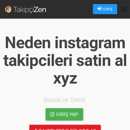
GİRİŞ
Tog
nav
Neden instagram
takipcileri satin al
xyz
Sosyal ve Trend
GIRIŞ YAP