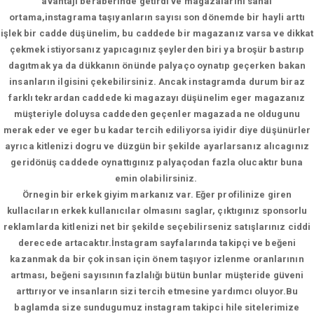
avantajı beraberinde getirdi ve magazalarını sanal
ortama,instagrama taşıyanların sayısı son dönemde bir hayli arttı
işlek bir cadde düşünelim, bu caddede bir magazanız varsa ve dikkat
çekmek istiyorsanız yapıcagınız şeylerden biri ya broşür bastırıp
dagıtmak ya da dükkanın önünde palyaço oynatıp geçerken bakan
insanların ilgisini çekebilirsiniz. Ancak instagramda durum biraz
farklı tekrardan caddede ki magazayı düşünelim eger magazanız
müşteriyle doluysa caddeden geçenler magazada ne oldugunu
merak eder ve eger bu kadar tercih ediliyorsa iyidir diye düşünürler
ayrıca kitlenizi dogru ve düzgün bir şekilde ayarlarsanız alıcagınız
geridönüş caddede oynattıgınız palyaçodan fazla olucaktır buna
emin olabilirsiniz.
Örnegin bir erkek giyim markanız var. Eğer profilinize giren
kullacıların erkek kullanıcılar olmasını saglar, çıktıgınız sponsorlu
reklamlarda kitlenizi net bir şekilde seçebilirseniz satışlarınız ciddi
derecede artacaktır.İnstagram sayfalarında takipçi ve beğeni
kazanmak da bir çok insan için önem taşıyor izlenme oranlarının
artması, beğeni sayısının fazlalığı bütün bunlar müşteride güveni
arttırıyor ve insanların sizi tercih etmesine yardımcı oluyor.Bu
baglamda size sundugumuz instagram takipci hile sitelerimize