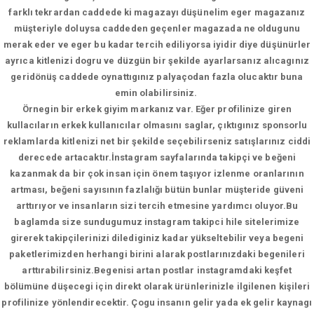
farklı tekrardan caddede ki magazayı düşünelim eger magazanız
müşteriyle doluysa caddeden geçenler magazada ne oldugunu
merak eder ve eger bu kadar tercih ediliyorsa iyidir diye düşünürler
ayrıca kitlenizi dogru ve düzgün bir şekilde ayarlarsanız alıcagınız
geridönüş caddede oynattıgınız palyaçodan fazla olucaktır buna
emin olabilirsiniz.
Örnegin bir erkek giyim markanız var. Eğer profilinize giren
kullacıların erkek kullanıcılar olmasını saglar, çıktıgınız sponsorlu
reklamlarda kitlenizi net bir şekilde seçebilirseniz satışlarınız ciddi
derecede artacaktır.İnstagram sayfalarında takipçi ve beğeni
kazanmak da bir çok insan için önem taşıyor izlenme oranlarının
artması, beğeni sayısının fazlalığı bütün bunlar müşteride güveni
arttırıyor ve insanların sizi tercih etmesine yardımcı oluyor.Bu
baglamda size sundugumuz instagram takipci hile sitelerimize
girerek takipçilerinizi dilediginiz kadar yükseltebilir veya begeni
paketlerimizden herhangi birini alarak postlarınızdaki begenileri
arttırabilirsiniz.Begenisi artan postlar instagramdaki keşfet
bölümüne düşecegi için direkt olarak ürünlerinizle ilgilenen kişileri
profilinize yönlendirecektir. Çogu insanın gelir yada ek gelir kaynagı