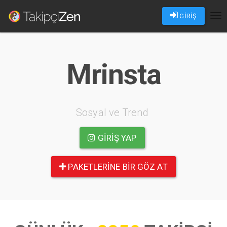
GİRİŞ
Tog
nav
Mrinsta
Sosyal ve Trend
GIRIŞ YAP
PAKETLERINE BIR GÖZ AT