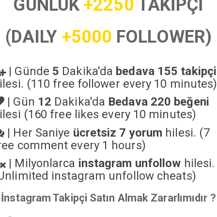
GÜNLÜK
+2250
TAKİPÇİ
(DAILY
+5000
FOLLOWER)
|
Günde
5
Dakika'da
bedava 155 takipçi
ilesi. (110 free follower every 10 minutes
|
Gün
12
Dakika'da
Bedava 220 beğeni
ilesi (160 free likes every 10 minutes)
|
Her Saniye
ücretsiz 7 yorum
hilesi. (7
ree comment every 1 hours)
|
Milyonlarca
instagram unfollow
hilesi.
Unlimited instagram unfollow cheats
)
İnstagram Takipçi Satın Almak Zararlımıdır ?