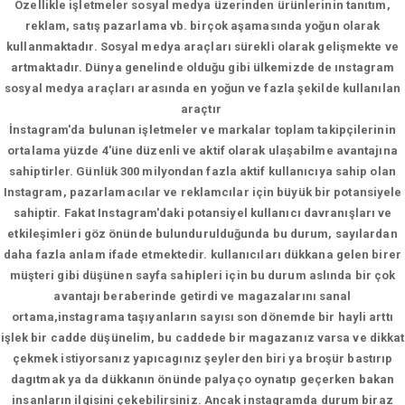
Özellikle işletmeler sosyal medya üzerinden ürünlerinin tanıtım,
reklam, satış pazarlama vb. birçok aşamasında yoğun olarak
kullanmaktadır. Sosyal medya araçları sürekli olarak gelişmekte ve
artmaktadır. Dünya genelinde olduğu gibi ülkemizde de ınstagram
sosyal medya araçları arasında en yoğun ve fazla şekilde kullanılan
araçtır
İnstagram'da bulunan işletmeler ve markalar toplam takipçilerinin
ortalama yüzde 4'üne düzenli ve aktif olarak ulaşabilme avantajına
sahiptirler. Günlük 300 milyondan fazla aktif kullanıcıya sahip olan
Instagram, pazarlamacılar ve reklamcılar için büyük bir potansiyele
sahiptir. Fakat Instagram'daki potansiyel kullanıcı davranışları ve
etkileşimleri göz önünde bulundurulduğunda bu durum, sayılardan
daha fazla anlam ifade etmektedir. kullanıcıları dükkana gelen birer
müşteri gibi düşünen sayfa sahipleri için bu durum aslında bir çok
avantajı beraberinde getirdi ve magazalarını sanal
ortama,instagrama taşıyanların sayısı son dönemde bir hayli arttı
işlek bir cadde düşünelim, bu caddede bir magazanız varsa ve dikkat
çekmek istiyorsanız yapıcagınız şeylerden biri ya broşür bastırıp
dagıtmak ya da dükkanın önünde palyaço oynatıp geçerken bakan
insanların ilgisini çekebilirsiniz. Ancak instagramda durum biraz