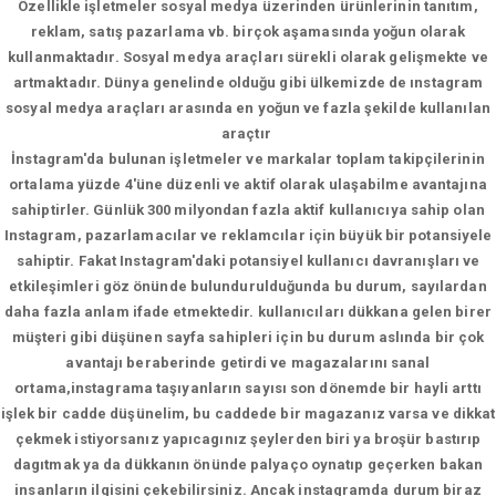
Özellikle işletmeler sosyal medya üzerinden ürünlerinin tanıtım,
reklam, satış pazarlama vb. birçok aşamasında yoğun olarak
kullanmaktadır. Sosyal medya araçları sürekli olarak gelişmekte ve
artmaktadır. Dünya genelinde olduğu gibi ülkemizde de ınstagram
sosyal medya araçları arasında en yoğun ve fazla şekilde kullanılan
araçtır
İnstagram'da bulunan işletmeler ve markalar toplam takipçilerinin
ortalama yüzde 4'üne düzenli ve aktif olarak ulaşabilme avantajına
sahiptirler. Günlük 300 milyondan fazla aktif kullanıcıya sahip olan
Instagram, pazarlamacılar ve reklamcılar için büyük bir potansiyele
sahiptir. Fakat Instagram'daki potansiyel kullanıcı davranışları ve
etkileşimleri göz önünde bulundurulduğunda bu durum, sayılardan
daha fazla anlam ifade etmektedir. kullanıcıları dükkana gelen birer
müşteri gibi düşünen sayfa sahipleri için bu durum aslında bir çok
avantajı beraberinde getirdi ve magazalarını sanal
ortama,instagrama taşıyanların sayısı son dönemde bir hayli arttı
işlek bir cadde düşünelim, bu caddede bir magazanız varsa ve dikkat
çekmek istiyorsanız yapıcagınız şeylerden biri ya broşür bastırıp
dagıtmak ya da dükkanın önünde palyaço oynatıp geçerken bakan
insanların ilgisini çekebilirsiniz. Ancak instagramda durum biraz