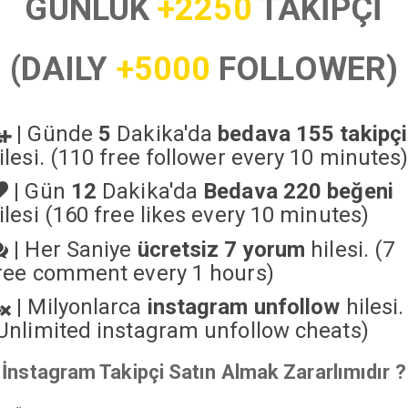
GÜNLÜK
+2250
TAKİPÇİ
(DAILY
+5000
FOLLOWER)
|
Günde
5
Dakika'da
bedava 155 takipçi
ilesi. (110 free follower every 10 minutes
|
Gün
12
Dakika'da
Bedava 220 beğeni
ilesi (160 free likes every 10 minutes)
|
Her Saniye
ücretsiz 7 yorum
hilesi. (7
ree comment every 1 hours)
|
Milyonlarca
instagram unfollow
hilesi.
Unlimited instagram unfollow cheats
)
İnstagram Takipçi Satın Almak Zararlımıdır ?