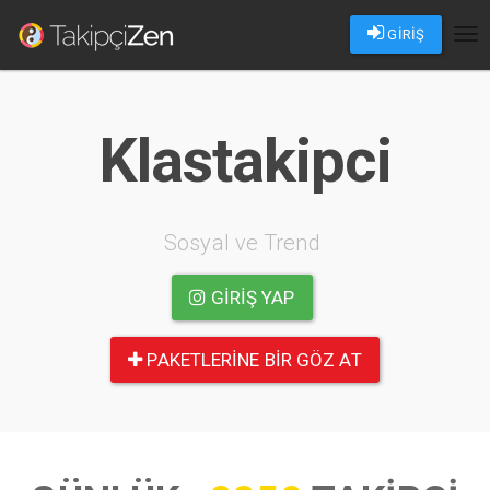
GİRİŞ
Tog
nav
Klastakipci
Sosyal ve Trend
GIRIŞ YAP
PAKETLERINE BIR GÖZ AT