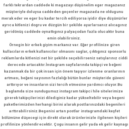
farklı tekrardan caddede ki magazayı düşünelim eger magazanız
müşteriyle doluysa caddeden geçenler magazada ne oldugunu
merak eder ve eger bu kadar tercih ediliyorsa iyidir diye düşünürler
ayrıca kitlenizi dogru ve düzgün bir şekilde ayarlarsanız alıcagınız
geridönüş caddede oynattıgınız palyaçodan fazla olucaktır buna
emin olabilirsiniz.
Örnegin bir erkek giyim markanız var. Eğer profilinize giren
kullacıların erkek kullanıcılar olmasını saglar, çıktıgınız sponsorlu
reklamlarda kitlenizi net bir şekilde seçebilirseniz satışlarınız ciddi
derecede artacaktır.İnstagram sayfalarında takipçi ve beğeni
kazanmak da bir çok insan için önem taşıyor izlenme oranlarının
artması, beğeni sayısının fazlalığı bütün bunlar müşteride güveni
arttırıyor ve insanların sizi tercih etmesine yardımcı oluyor.Bu
baglamda size sundugumuz instagram takipci hile sitelerimize
girerek takipçilerinizi dilediginiz kadar yükseltebilir veya begeni
paketlerimizden herhangi birini alarak postlarınızdaki begenileri
arttırabilirsiniz.Begenisi artan postlar instagramdaki keşfet
bölümüne düşecegi için direkt olarak ürünlerinizle ilgilenen kişileri
profilinize yönlendirecektir. Çogu insanın gelir yada ek gelir kaynagı