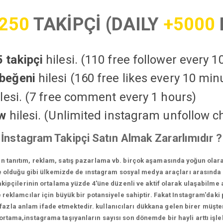
250
TAKİPÇİ (DAILY
+5000
 takipçi
hilesi. (110 free follower every 
beğeni
hilesi (160 free likes every 10 min
lesi. (7 free comment every 1 hours)
ow
hilesi. (Unlimited instagram unfollow c
İnstagram Takipçi Satın Almak Zararlımıdır ?
in tanıtım, reklam, satış pazarlama vb. birçok aşamasında yoğun olara
 olduğu gibi ülkemizde de ınstagram sosyal medya araçları arasında e
ipçilerinin ortalama yüzde 4'üne düzenli ve aktif olarak ulaşabilme a
reklamcılar için büyük bir potansiyele sahiptir. Fakat Instagram'daki p
la anlam ifade etmektedir. kullanıcıları dükkana gelen birer müşteri
 ortama,instagrama taşıyanların sayısı son dönemde bir hayli arttı iş