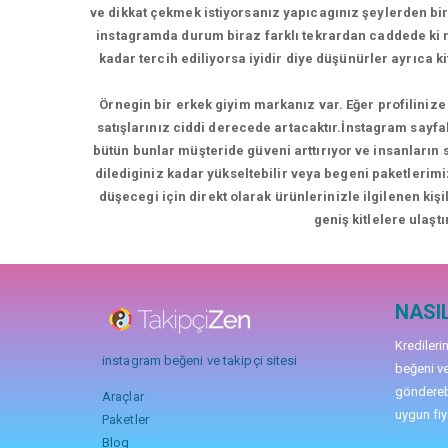
ve dikkat çekmek istiyorsanız yapıcagınız şeylerden bir
instagramda durum biraz farklı tekrardan caddede k
kadar tercih ediliyorsa iyidir diye düşünürler ayrıca 
Örnegin bir erkek giyim markanız var. Eğer profilinize 
satışlarınız ciddi derecede artacaktır.İnstagram sayfa
bütün bunlar müşteride güveni arttırıyor ve insanların
dilediginiz kadar yükseltebilir veya begeni paketlerimi
düşecegi için direkt olarak ürünlerinizle ilgilenen kiş
geniş kitlelere ulaştı
NASIL
Kredileri
instagram beğeni ve takipçi sitesi
beğeni ve
gönderebi
Araçlar
uygun fiya
Paketler
Blog