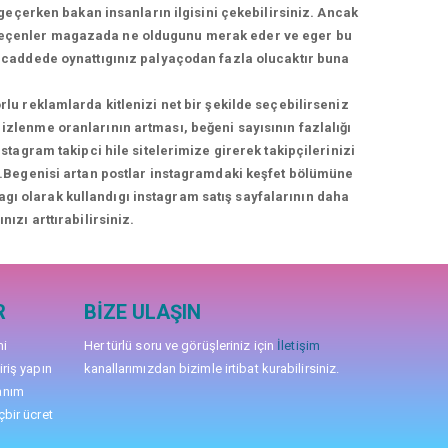
geçerken bakan insanların ilgisini çekebilirsiniz. Ancak
geçenler magazada ne oldugunu merak eder ve eger bu
üş caddede oynattıgınız palyaçodan fazla olucaktır buna
rlu reklamlarda kitlenizi net bir şekilde seçebilirseniz
izlenme oranlarının artması, beğeni sayısının fazlalığı
agram takipci hile sitelerimize girerek takipçilerinizi
niz.Begenisi artan postlar instagramdaki keşfet bölümüne
nagı olarak kullandıgı instagram satış sayfalarının daha
nızı arttırabilirsiniz.
R
BIZE ULAŞIN
mi
Her türlü soru ve görüşleriniz için
İletişim
iriş yapın
kanallarımızdan bizimle irtibat kurabilirsiniz.
anım
çbir ücret