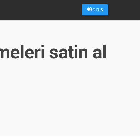
GİRİŞ
leri satin al