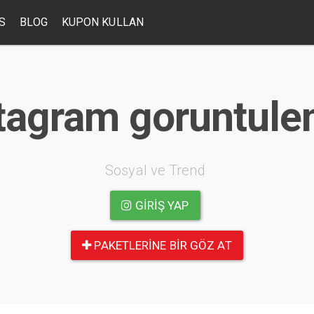
S
BLOG
KUPON KULLAN
tagram goruntuleme
Sosyal ve Trend
GIRIŞ YAP
PAKETLERINE BIR GÖZ AT