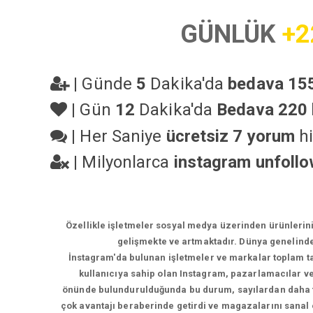
GÜNLÜK
+2
|
Günde
5
Dakika'da
bedava 155
|
Gün
12
Dakika'da
Bedava 220 
|
Her Saniye
ücretsiz 7 yorum
hi
|
Milyonlarca
instagram unfoll
Özellikle işletmeler sosyal medya üzerinden ürünlerin
gelişmekte ve artmaktadır. Dünya genelinde
İnstagram'da bulunan işletmeler ve markalar toplam tak
kullanıcıya sahip olan Instagram, pazarlamacılar ve 
önünde bulundurulduğunda bu durum, sayılardan daha faz
çok avantajı beraberinde getirdi ve magazalarını sanal