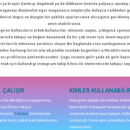
i ya broşür bastırıp dagıtmak ya da dükkanın önünde palyaço oynatıp 
i magazayı düşünelim eger magazanız müşteriyle doluysa caddeden 
kitlenizi dogru ve düzgün bir şekilde ayarlarsanız alıcagınız geridön
emin olabilirsiniz.
giren kullacıların erkek kullanıcılar olmasını saglar, çıktıgınız sponso
larında takipçi ve beğeni kazanmak da bir çok insan için önem taşıyor 
 sizi tercih etmesine yardımcı oluyor.Bu baglamda size sundugumuz inst
zden herhangi birini alarak postlarınızdaki begenileri arttırabilirsi
ileri profilinize yönlendirecektir. Çogu insanın gelir yada ek gelir kay
rmak için kullandıgı instagram takip hilesi ile sitelerimizde takipçi sayı
 ÇALIŞIR
KIMLER KULLANABILI
niz ile dilediğiniz paylaşımınıza
Instagram üyeliği olan herkes siste
 profilinize takipçi
kullanabilir. Instagram hesabınızla g
lirsiniz.
Paketler
bölümünden
ve hemen kullanmaya başlayın. Kull
tlar ile bir paket satın alabilirsiniz.
ücretsizdir. Kredi satın almadıkça hi
ödemezsiniz.