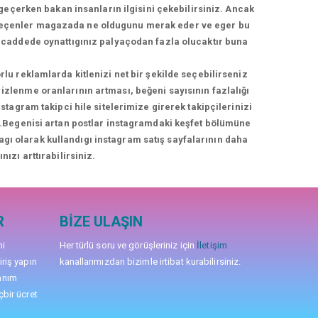
geçerken bakan insanların ilgisini çekebilirsiniz. Ancak
geçenler magazada ne oldugunu merak eder ve eger bu
üş caddede oynattıgınız palyaçodan fazla olucaktır buna
rlu reklamlarda kitlenizi net bir şekilde seçebilirseniz
izlenme oranlarının artması, beğeni sayısının fazlalığı
agram takipci hile sitelerimize girerek takipçilerinizi
niz.Begenisi artan postlar instagramdaki keşfet bölümüne
nagı olarak kullandıgı instagram satış sayfalarının daha
nızı arttırabilirsiniz.
R
BIZE ULAŞIN
mi
Her türlü soru ve görüşleriniz için
İletişim
iriş yapın
kanallarımızdan bizimle irtibat kurabilirsiniz.
anım
çbir ücret