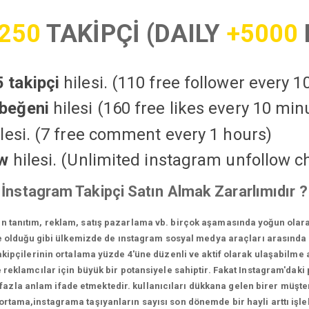
250
TAKİPÇİ (DAILY
+5000
 takipçi
hilesi. (110 free follower every 
beğeni
hilesi (160 free likes every 10 min
lesi. (7 free comment every 1 hours)
ow
hilesi. (Unlimited instagram unfollow c
İnstagram Takipçi Satın Almak Zararlımıdır ?
in tanıtım, reklam, satış pazarlama vb. birçok aşamasında yoğun olara
 olduğu gibi ülkemizde de ınstagram sosyal medya araçları arasında e
ipçilerinin ortalama yüzde 4'üne düzenli ve aktif olarak ulaşabilme a
reklamcılar için büyük bir potansiyele sahiptir. Fakat Instagram'daki p
la anlam ifade etmektedir. kullanıcıları dükkana gelen birer müşteri
 ortama,instagrama taşıyanların sayısı son dönemde bir hayli arttı iş