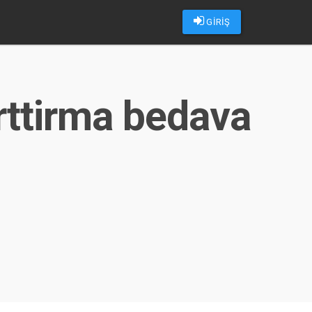
GİRİŞ
rttirma bedava