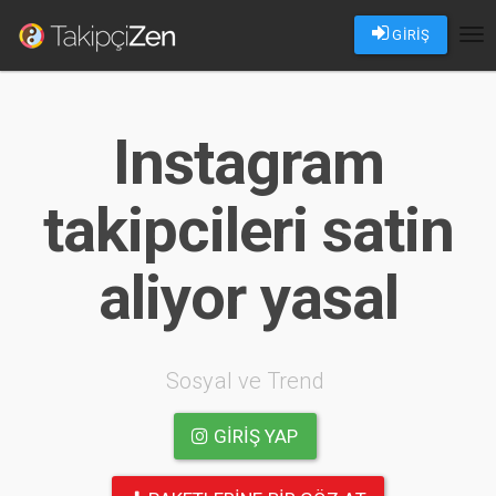
GİRİŞ
Tog
nav
Instagram
takipcileri satin
aliyor yasal
Sosyal ve Trend
GIRIŞ YAP