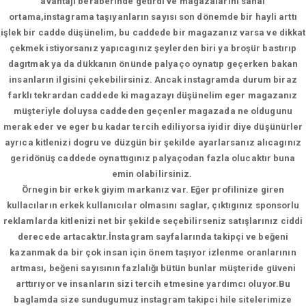
avantajı beraberinde getirdi ve magazalarını sanal
ortama,instagrama taşıyanların sayısı son dönemde bir hayli arttı
işlek bir cadde düşünelim, bu caddede bir magazanız varsa ve dikkat
çekmek istiyorsanız yapıcagınız şeylerden biri ya broşür bastırıp
dagıtmak ya da dükkanın önünde palyaço oynatıp geçerken bakan
insanların ilgisini çekebilirsiniz. Ancak instagramda durum biraz
farklı tekrardan caddede ki magazayı düşünelim eger magazanız
müşteriyle doluysa caddeden geçenler magazada ne oldugunu
merak eder ve eger bu kadar tercih ediliyorsa iyidir diye düşünürler
ayrıca kitlenizi dogru ve düzgün bir şekilde ayarlarsanız alıcagınız
geridönüş caddede oynattıgınız palyaçodan fazla olucaktır buna
emin olabilirsiniz.
Örnegin bir erkek giyim markanız var. Eğer profilinize giren
kullacıların erkek kullanıcılar olmasını saglar, çıktıgınız sponsorlu
reklamlarda kitlenizi net bir şekilde seçebilirseniz satışlarınız ciddi
derecede artacaktır.İnstagram sayfalarında takipçi ve beğeni
kazanmak da bir çok insan için önem taşıyor izlenme oranlarının
artması, beğeni sayısının fazlalığı bütün bunlar müşteride güveni
arttırıyor ve insanların sizi tercih etmesine yardımcı oluyor.Bu
baglamda size sundugumuz instagram takipci hile sitelerimize