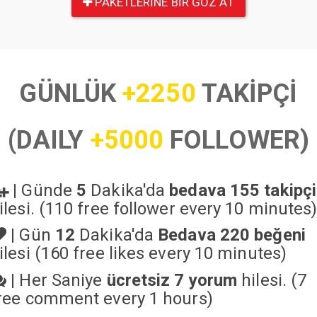
PAKETLERINE BIR GÖZ AT
GÜNLÜK
+2250
TAKİPÇİ
(DAILY
+5000
FOLLOWER)
|
Günde
5
Dakika'da
bedava 155 takipçi
ilesi. (110 free follower every 10 minutes
|
Gün
12
Dakika'da
Bedava 220 beğeni
ilesi (160 free likes every 10 minutes)
|
Her Saniye
ücretsiz 7 yorum
hilesi. (7
ree comment every 1 hours)