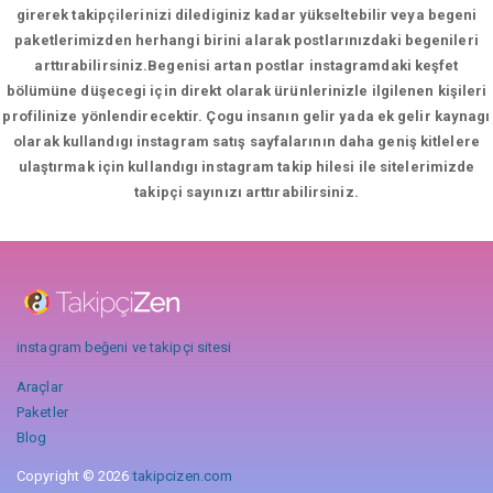
girerek takipçilerinizi dilediginiz kadar yükseltebilir veya begeni
paketlerimizden herhangi birini alarak postlarınızdaki begenileri
arttırabilirsiniz.Begenisi artan postlar instagramdaki keşfet
bölümüne düşecegi için direkt olarak ürünlerinizle ilgilenen kişileri
profilinize yönlendirecektir. Çogu insanın gelir yada ek gelir kaynagı
olarak kullandıgı instagram satış sayfalarının daha geniş kitlelere
ulaştırmak için kullandıgı instagram takip hilesi ile sitelerimizde
takipçi sayınızı arttırabilirsiniz.
instagram beğeni ve takipçi sitesi
Araçlar
Paketler
Blog
Copyright © 2026
takipcizen.com