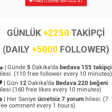
PAKETLERINE BIR GÖZ AT
GÜNLÜK
+2250
TAKİPÇİ
(DAILY
+5000
FOLLOWER)
|
Günde
5
Dakika'da
bedava 155 takipçi
ilesi. (110 free follower every 10 minutes
|
Gün
12
Dakika'da
Bedava 220 beğeni
ilesi (160 free likes every 10 minutes)
|
Her Saniye
ücretsiz 7 yorum
hilesi. (7
ree comment every 1 hours)