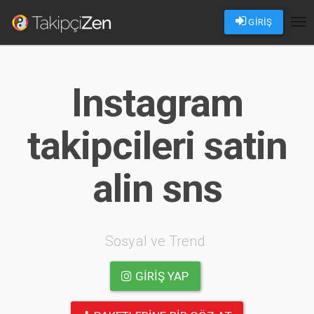
GİRİŞ
Tog
nav
Instagram
takipcileri satin
alin sns
Sosyal ve Trend
GIRIŞ YAP