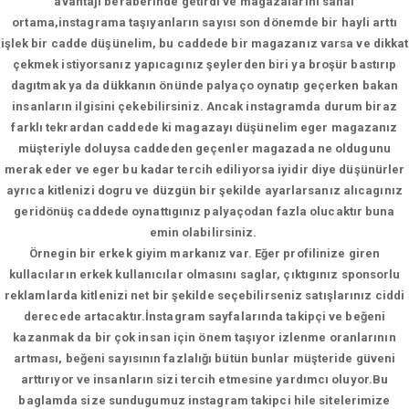
avantajı beraberinde getirdi ve magazalarını sanal
ortama,instagrama taşıyanların sayısı son dönemde bir hayli arttı
işlek bir cadde düşünelim, bu caddede bir magazanız varsa ve dikkat
çekmek istiyorsanız yapıcagınız şeylerden biri ya broşür bastırıp
dagıtmak ya da dükkanın önünde palyaço oynatıp geçerken bakan
insanların ilgisini çekebilirsiniz. Ancak instagramda durum biraz
farklı tekrardan caddede ki magazayı düşünelim eger magazanız
müşteriyle doluysa caddeden geçenler magazada ne oldugunu
merak eder ve eger bu kadar tercih ediliyorsa iyidir diye düşünürler
ayrıca kitlenizi dogru ve düzgün bir şekilde ayarlarsanız alıcagınız
geridönüş caddede oynattıgınız palyaçodan fazla olucaktır buna
emin olabilirsiniz.
Örnegin bir erkek giyim markanız var. Eğer profilinize giren
kullacıların erkek kullanıcılar olmasını saglar, çıktıgınız sponsorlu
reklamlarda kitlenizi net bir şekilde seçebilirseniz satışlarınız ciddi
derecede artacaktır.İnstagram sayfalarında takipçi ve beğeni
kazanmak da bir çok insan için önem taşıyor izlenme oranlarının
artması, beğeni sayısının fazlalığı bütün bunlar müşteride güveni
arttırıyor ve insanların sizi tercih etmesine yardımcı oluyor.Bu
baglamda size sundugumuz instagram takipci hile sitelerimize