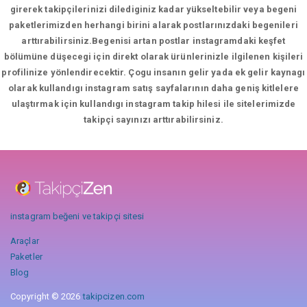
girerek takipçilerinizi dilediginiz kadar yükseltebilir veya begeni
paketlerimizden herhangi birini alarak postlarınızdaki begenileri
arttırabilirsiniz.Begenisi artan postlar instagramdaki keşfet
bölümüne düşecegi için direkt olarak ürünlerinizle ilgilenen kişileri
profilinize yönlendirecektir. Çogu insanın gelir yada ek gelir kaynagı
olarak kullandıgı instagram satış sayfalarının daha geniş kitlelere
ulaştırmak için kullandıgı instagram takip hilesi ile sitelerimizde
takipçi sayınızı arttırabilirsiniz.
instagram beğeni ve takipçi sitesi
Araçlar
Paketler
Blog
Copyright © 2026
takipcizen.com