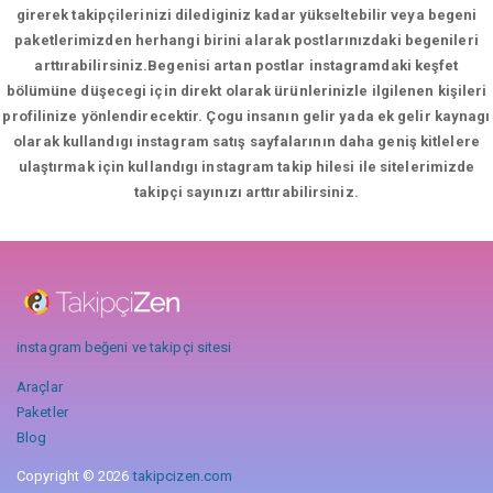
girerek takipçilerinizi dilediginiz kadar yükseltebilir veya begeni
paketlerimizden herhangi birini alarak postlarınızdaki begenileri
arttırabilirsiniz.Begenisi artan postlar instagramdaki keşfet
bölümüne düşecegi için direkt olarak ürünlerinizle ilgilenen kişileri
profilinize yönlendirecektir. Çogu insanın gelir yada ek gelir kaynagı
olarak kullandıgı instagram satış sayfalarının daha geniş kitlelere
ulaştırmak için kullandıgı instagram takip hilesi ile sitelerimizde
takipçi sayınızı arttırabilirsiniz.
instagram beğeni ve takipçi sitesi
Araçlar
Paketler
Blog
Copyright © 2026
takipcizen.com