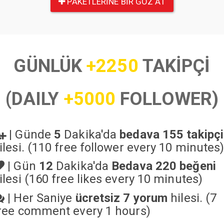
PAKETLERINE BIR GÖZ AT
GÜNLÜK
+2250
TAKİPÇİ
(DAILY
+5000
FOLLOWER)
|
Günde
5
Dakika'da
bedava 155 takipçi
ilesi. (110 free follower every 10 minutes
|
Gün
12
Dakika'da
Bedava 220 beğeni
ilesi (160 free likes every 10 minutes)
|
Her Saniye
ücretsiz 7 yorum
hilesi. (7
ree comment every 1 hours)