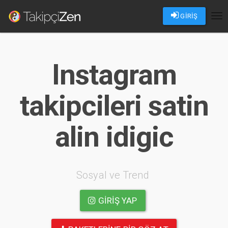
GİRİŞ
Tog
nav
Instagram
takipcileri satin
alin idigic
Sosyal ve Trend
GIRIŞ YAP