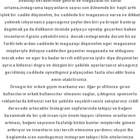
avantajı beraberinde getirdi ve magazalarını sanal
ortama,instagrama taşıyanların sayısı son dönemde bir hayli arttı
işlek bir cadde düşünelim, bu caddede bir magazanız varsa ve dikkat
çekmek istiyorsanız yapıcagınız şeylerden biri ya broşür bastırıp
dagıtmak ya da dükkanın önünde palyaço oynatıp geçerken bakan
insanların ilgisini çekebilirsiniz. Ancak instagramda durum biraz
farklı tekrardan caddede ki magazayı düşünelim eger magazanız
müşteriyle doluysa caddeden geçenler magazada ne oldugunu
merak eder ve eger bu kadar tercih ediliyorsa iyidir diye düşünürler
ayrıca kitlenizi dogru ve düzgün bir şekilde ayarlarsanız alıcagınız
geridönüş caddede oynattıgınız palyaçodan fazla olucaktır buna
emin olabilirsiniz.
Örnegin bir erkek giyim markanız var. Eğer profilinize giren
kullacıların erkek kullanıcılar olmasını saglar, çıktıgınız sponsorlu
reklamlarda kitlenizi net bir şekilde seçebilirseniz satışlarınız ciddi
derecede artacaktır.İnstagram sayfalarında takipçi ve beğeni
kazanmak da bir çok insan için önem taşıyor izlenme oranlarının
artması, beğeni sayısının fazlalığı bütün bunlar müşteride güveni
arttırıyor ve insanların sizi tercih etmesine yardımcı oluyor.Bu
baglamda size sundugumuz instagram takipci hile sitelerimize