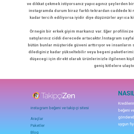
ve dikkat çekmek istiyorsanız yapıcagınız şeylerden bir
instagramda durum biraz farklı tekrardan caddede k
kadar tercih ediliyorsa iyidir diye düşünürler ayrıca 
Örnegin bir erkek giyim markanız var. Eğer profilinize 
satışlarınız ciddi derecede artacaktır.İnstagram sayfa
bütün bunlar müşteride güveni arttırıyor ve insanların
dilediginiz kadar yükseltebilir veya begeni paketlerimi
düşecegi için direkt olarak ürünlerinizle ilgilenen kiş
geniş kitlelere ulaştı
NASIL
Kredileri
instagram beğeni ve takipçi sitesi
beğeni ve
gönderebi
Araçlar
uygun fiya
Paketler
Blog