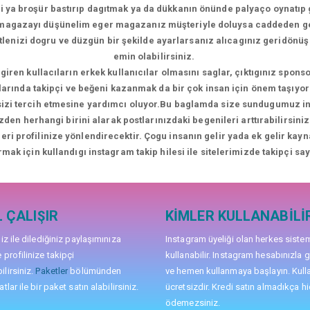
i ya broşür bastırıp dagıtmak ya da dükkanın önünde palyaço oynatıp 
i magazayı düşünelim eger magazanız müşteriyle doluysa caddeden 
kitlenizi dogru ve düzgün bir şekilde ayarlarsanız alıcagınız geridön
emin olabilirsiniz.
giren kullacıların erkek kullanıcılar olmasını saglar, çıktıgınız sponso
larında takipçi ve beğeni kazanmak da bir çok insan için önem taşıyor 
 sizi tercih etmesine yardımcı oluyor.Bu baglamda size sundugumuz inst
zden herhangi birini alarak postlarınızdaki begenileri arttırabilirsi
ileri profilinize yönlendirecektir. Çogu insanın gelir yada ek gelir kay
rmak için kullandıgı instagram takip hilesi ile sitelerimizde takipçi sayı
 ÇALIŞIR
KIMLER KULLANABILI
niz ile dilediğiniz paylaşımınıza
Instagram üyeliği olan herkes siste
 profilinize takipçi
kullanabilir. Instagram hesabınızla g
lirsiniz.
Paketler
bölümünden
ve hemen kullanmaya başlayın. Kull
tlar ile bir paket satın alabilirsiniz.
ücretsizdir. Kredi satın almadıkça hi
ödemezsiniz.