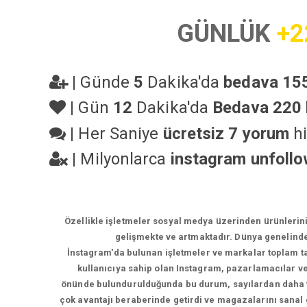
GÜNLÜK
+2
|
Günde
5
Dakika'da
bedava 155
|
Gün
12
Dakika'da
Bedava 220 
|
Her Saniye
ücretsiz 7 yorum
hi
|
Milyonlarca
instagram unfoll
Özellikle işletmeler sosyal medya üzerinden ürünlerin
gelişmekte ve artmaktadır. Dünya genelinde
İnstagram'da bulunan işletmeler ve markalar toplam tak
kullanıcıya sahip olan Instagram, pazarlamacılar ve 
önünde bulundurulduğunda bu durum, sayılardan daha faz
çok avantajı beraberinde getirdi ve magazalarını sanal