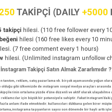
250
TAKİPÇİ (DAILY
+5000
 takipçi
hilesi. (110 free follower every 
beğeni
hilesi (160 free likes every 10 min
lesi. (7 free comment every 1 hours)
ow
hilesi. (Unlimited instagram unfollow c
İnstagram Takipçi Satın Almak Zararlımıdır ?
in tanıtım, reklam, satış pazarlama vb. birçok aşamasında yoğun olara
 olduğu gibi ülkemizde de ınstagram sosyal medya araçları arasında e
ipçilerinin ortalama yüzde 4'üne düzenli ve aktif olarak ulaşabilme a
reklamcılar için büyük bir potansiyele sahiptir. Fakat Instagram'daki p
la anlam ifade etmektedir. kullanıcıları dükkana gelen birer müşteri
 ortama,instagrama taşıyanların sayısı son dönemde bir hayli arttı iş