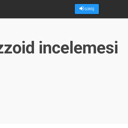
GİRİŞ
uzzoid incelemesi