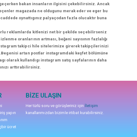
geçerken bakan insanların ilgisini çekebilirsiniz. Ancak
geçenler magazada ne oldugunu merak eder ve eger bu
üş caddede oynattıgınız palyaçodan fazla olucaktır buna
rlu reklamlarda kitlenizi net bir şekilde seçebilirseniz
izlenme oranlarının artması, beğeni sayısının fazlalığı
agram takipci hile sitelerimize girerek takipçilerinizi
niz.Begenisi artan postlar instagramdaki keşfet bölümüne
nagı olarak kullandıgı instagram satış sayfalarının daha
nızı arttırabilirsiniz.
R
BIZE ULAŞIN
mi
Her türlü soru ve görüşleriniz için
İletişim
iriş yapın
kanallarımızdan bizimle irtibat kurabilirsiniz.
anım
çbir ücret