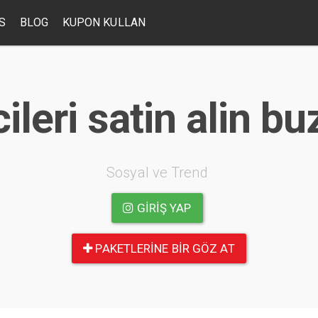
S
BLOG
KUPON KULLAN
ileri satin alin b
Sosyal ve Trend
GIRIŞ YAP
PAKETLERINE BIR GÖZ AT