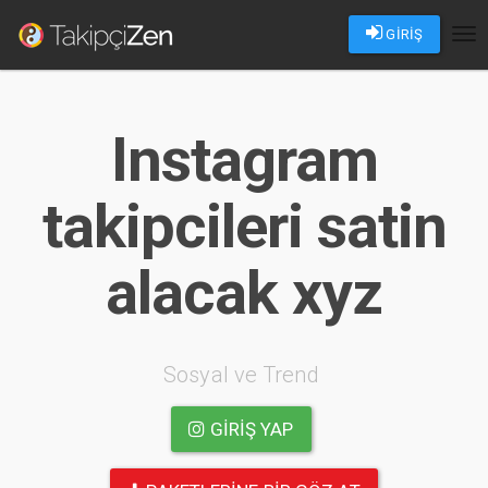
GİRİŞ
Tog
nav
Instagram
takipcileri satin
alacak xyz
Sosyal ve Trend
GIRIŞ YAP