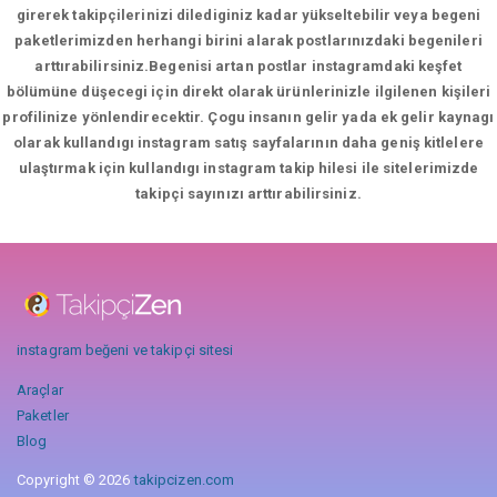
girerek takipçilerinizi dilediginiz kadar yükseltebilir veya begeni
paketlerimizden herhangi birini alarak postlarınızdaki begenileri
arttırabilirsiniz.Begenisi artan postlar instagramdaki keşfet
bölümüne düşecegi için direkt olarak ürünlerinizle ilgilenen kişileri
profilinize yönlendirecektir. Çogu insanın gelir yada ek gelir kaynagı
olarak kullandıgı instagram satış sayfalarının daha geniş kitlelere
ulaştırmak için kullandıgı instagram takip hilesi ile sitelerimizde
takipçi sayınızı arttırabilirsiniz.
instagram beğeni ve takipçi sitesi
Araçlar
Paketler
Blog
Copyright © 2026
takipcizen.com