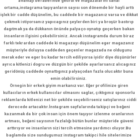
avantajı beraberinde getirdi ve magazalarını sanal
ortama,instagrama taşıyanların sayısı son dönemde bir hayli arttı
işlek bir cadde düşünelim, bu caddede bir magazanız varsa ve dikkat
çekmek istiyorsanız yapıcagınız şeylerden biri ya broşür bastırıp
dagıtmak ya da dükkanın önünde palyaço oynatıp geçerken bakan
insanların ilgisini çekebilirsiniz. Ancak instagramda durum biraz
farklı tekrardan caddede ki magazayı düşünelim eger magazanız
müşteriyle doluysa caddeden geçenler magazada ne oldugunu
merak eder ve eger bu kadar tercih ediliyorsa iyidir diye düşünürler
ayrıca kitlenizi dogru ve düzgün bir şekilde ayarlarsanız alıcagınız
geridönüş caddede oynattıgınız palyaçodan fazla olucaktır buna
emin olabilirsiniz.
Örnegin bir erkek giyim markanız var. Eğer profilinize giren
kullacıların erkek kullanıcılar olmasını saglar, çıktıgınız sponsorlu
reklamlarda kitlenizi net bir şekilde seçebilirseniz satışlarınız ciddi
derecede artacaktır.İnstagram sayfalarında takipçi ve beğeni
kazanmak da bir çok insan için önem taşıyor izlenme oranlarının
artması, beğeni sayısının fazlalığı bütün bunlar müşteride güveni
arttırıyor ve insanların sizi tercih etmesine yardımcı oluyor.Bu
baglamda size sundugumuz instagram takipci hile sitelerimize