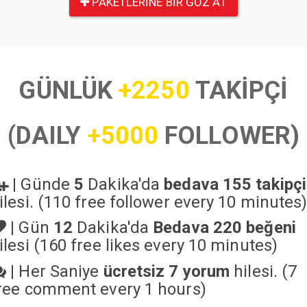
PAKETLERINE BIR GÖZ AT
GÜNLÜK
+2250
TAKİPÇİ
(DAILY
+5000
FOLLOWER)
|
Günde
5
Dakika'da
bedava 155 takipçi
ilesi. (110 free follower every 10 minutes
|
Gün
12
Dakika'da
Bedava 220 beğeni
ilesi (160 free likes every 10 minutes)
|
Her Saniye
ücretsiz 7 yorum
hilesi. (7
ree comment every 1 hours)