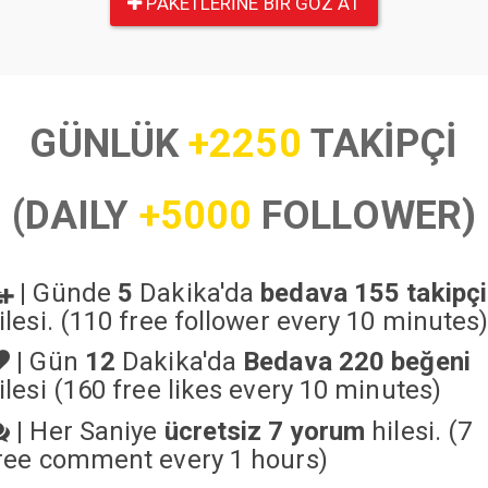
PAKETLERINE BIR GÖZ AT
GÜNLÜK
+2250
TAKİPÇİ
(DAILY
+5000
FOLLOWER)
|
Günde
5
Dakika'da
bedava 155 takipçi
ilesi. (110 free follower every 10 minutes
|
Gün
12
Dakika'da
Bedava 220 beğeni
ilesi (160 free likes every 10 minutes)
|
Her Saniye
ücretsiz 7 yorum
hilesi. (7
ree comment every 1 hours)