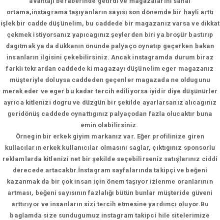
avantajı beraberinde getirdi ve magazalarını sanal
ortama,instagrama taşıyanların sayısı son dönemde bir hayli arttı
işlek bir cadde düşünelim, bu caddede bir magazanız varsa ve dikkat
çekmek istiyorsanız yapıcagınız şeylerden biri ya broşür bastırıp
dagıtmak ya da dükkanın önünde palyaço oynatıp geçerken bakan
insanların ilgisini çekebilirsiniz. Ancak instagramda durum biraz
farklı tekrardan caddede ki magazayı düşünelim eger magazanız
müşteriyle doluysa caddeden geçenler magazada ne oldugunu
merak eder ve eger bu kadar tercih ediliyorsa iyidir diye düşünürler
ayrıca kitlenizi dogru ve düzgün bir şekilde ayarlarsanız alıcagınız
geridönüş caddede oynattıgınız palyaçodan fazla olucaktır buna
emin olabilirsiniz.
Örnegin bir erkek giyim markanız var. Eğer profilinize giren
kullacıların erkek kullanıcılar olmasını saglar, çıktıgınız sponsorlu
reklamlarda kitlenizi net bir şekilde seçebilirseniz satışlarınız ciddi
derecede artacaktır.İnstagram sayfalarında takipçi ve beğeni
kazanmak da bir çok insan için önem taşıyor izlenme oranlarının
artması, beğeni sayısının fazlalığı bütün bunlar müşteride güveni
arttırıyor ve insanların sizi tercih etmesine yardımcı oluyor.Bu
baglamda size sundugumuz instagram takipci hile sitelerimize