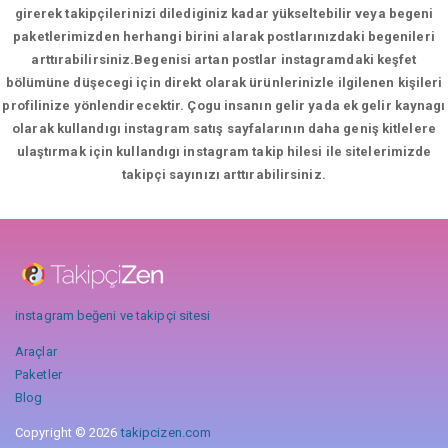
girerek takipçilerinizi dilediginiz kadar yükseltebilir veya begeni
paketlerimizden herhangi birini alarak postlarınızdaki begenileri
arttırabilirsiniz.Begenisi artan postlar instagramdaki keşfet
bölümüne düşecegi için direkt olarak ürünlerinizle ilgilenen kişileri
profilinize yönlendirecektir. Çogu insanın gelir yada ek gelir kaynagı
olarak kullandıgı instagram satış sayfalarının daha geniş kitlelere
ulaştırmak için kullandıgı instagram takip hilesi ile sitelerimizde
takipçi sayınızı arttırabilirsiniz.
instagram beğeni ve takipçi sitesi
Araçlar
Paketler
Blog
Copyright © 2026
takipcizen.com