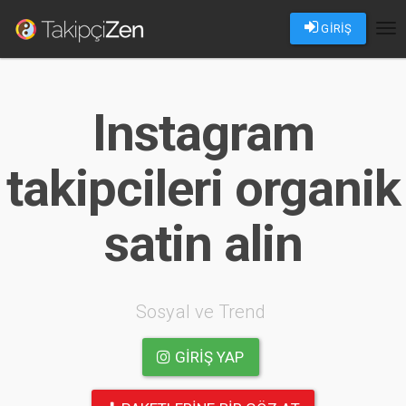
GİRİŞ
Tog
nav
Instagram
takipcileri organik
satin alin
Sosyal ve Trend
GIRIŞ YAP