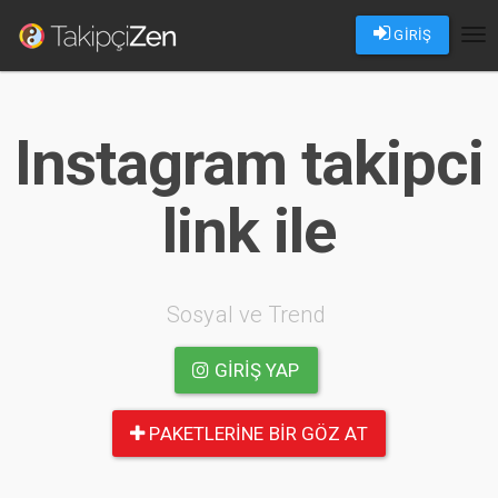
GİRİŞ
Tog
nav
Instagram takipci
link ile
Sosyal ve Trend
GIRIŞ YAP
PAKETLERINE BIR GÖZ AT