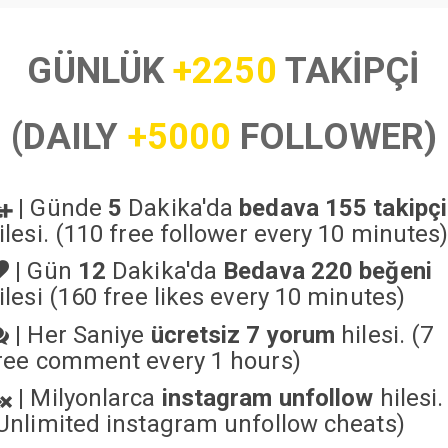
GÜNLÜK
+2250
TAKİPÇİ
(DAILY
+5000
FOLLOWER)
|
Günde
5
Dakika'da
bedava 155 takipçi
ilesi. (110 free follower every 10 minutes
|
Gün
12
Dakika'da
Bedava 220 beğeni
ilesi (160 free likes every 10 minutes)
|
Her Saniye
ücretsiz 7 yorum
hilesi. (7
ree comment every 1 hours)
|
Milyonlarca
instagram unfollow
hilesi.
Unlimited instagram unfollow cheats
)