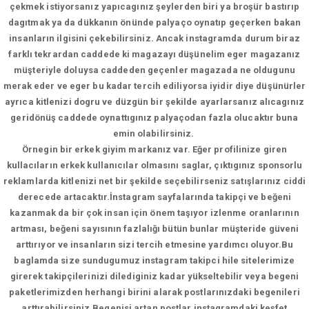
çekmek istiyorsanız yapıcagınız şeylerden biri ya broşür bastırıp
dagıtmak ya da dükkanın önünde palyaço oynatıp geçerken bakan
insanların ilgisini çekebilirsiniz. Ancak instagramda durum biraz
farklı tekrardan caddede ki magazayı düşünelim eger magazanız
müşteriyle doluysa caddeden geçenler magazada ne oldugunu
merak eder ve eger bu kadar tercih ediliyorsa iyidir diye düşünürler
ayrıca kitlenizi dogru ve düzgün bir şekilde ayarlarsanız alıcagınız
geridönüş caddede oynattıgınız palyaçodan fazla olucaktır buna
emin olabilirsiniz.
Örnegin bir erkek giyim markanız var. Eğer profilinize giren
kullacıların erkek kullanıcılar olmasını saglar, çıktıgınız sponsorlu
reklamlarda kitlenizi net bir şekilde seçebilirseniz satışlarınız ciddi
derecede artacaktır.İnstagram sayfalarında takipçi ve beğeni
kazanmak da bir çok insan için önem taşıyor izlenme oranlarının
artması, beğeni sayısının fazlalığı bütün bunlar müşteride güveni
arttırıyor ve insanların sizi tercih etmesine yardımcı oluyor.Bu
baglamda size sundugumuz instagram takipci hile sitelerimize
girerek takipçilerinizi dilediginiz kadar yükseltebilir veya begeni
paketlerimizden herhangi birini alarak postlarınızdaki begenileri
arttırabilirsiniz.Begenisi artan postlar instagramdaki keşfet