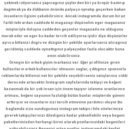
çekmek istiyorsanız yapıcagınız şeylerden biri ya broşür bastırıp
dagıtmak ya da dükkanın önünde palyaço oynatıp geçerken bakan
insanların ilgisini çekebilirsiniz. Ancak instagramda durum biraz
farklı tekrardan caddede ki magazayı düşünelim eger magazanız
müşteriyle doluysa caddeden geçenler magazada ne oldugunu
merak eder ve eger bu kadar tercih ediliyorsa iyidir diye düşünürler
ayrıca kitlenizi dogru ve düzgün bir şekilde ayarlarsanız alıcagınız
geridönüş caddede oynattıgınız palyaçodan fazla olucaktır buna
emin olabilirsiniz.
Örnegin bir erkek giyim markanız var. Eğer profilinize giren
kullacıların erkek kullanıcılar olmasını saglar, çıktıgınız sponsorlu
reklamlarda kitlenizi net bir şekilde seçebilirseniz satışlarınız ciddi
derecede artacaktır.İnstagram sayfalarında takipçi ve beğeni
kazanmak da bir çok insan için önem taşıyor izlenme oranlarının
artması, beğeni sayısının fazlalığı bütün bunlar müşteride güveni
arttırıyor ve insanların sizi tercih etmesine yardımcı oluyor.Bu
baglamda size sundugumuz instagram takipci hile sitelerimize
girerek takipçilerinizi dilediginiz kadar yükseltebilir veya begeni
paketlerimizden herhangi birini alarak postlarınızdaki begenileri
arttırabilirsiniz.Begenisi artan postlar instagramdaki keşfet