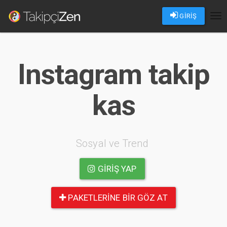
GİRİŞ
Tog
nav
Instagram takip
kas
Sosyal ve Trend
GIRIŞ YAP
PAKETLERINE BIR GÖZ AT