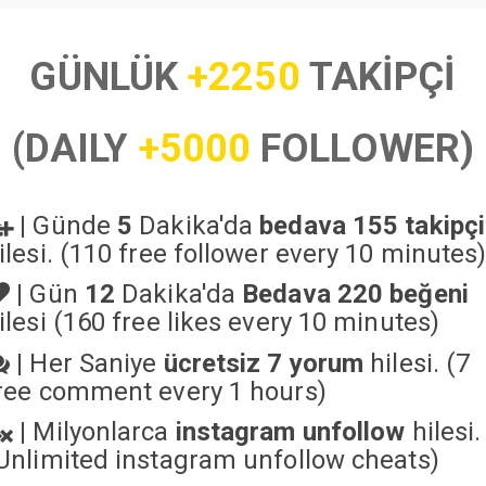
GÜNLÜK
+2250
TAKİPÇİ
(DAILY
+5000
FOLLOWER)
|
Günde
5
Dakika'da
bedava 155 takipçi
ilesi. (110 free follower every 10 minutes
|
Gün
12
Dakika'da
Bedava 220 beğeni
ilesi (160 free likes every 10 minutes)
|
Her Saniye
ücretsiz 7 yorum
hilesi. (7
ree comment every 1 hours)
|
Milyonlarca
instagram unfollow
hilesi.
Unlimited instagram unfollow cheats
)