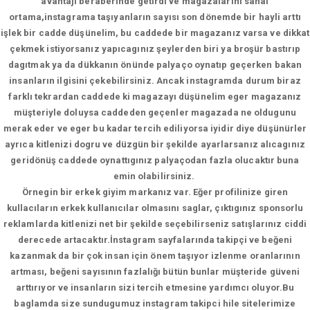
avantajı beraberinde getirdi ve magazalarını sanal
ortama,instagrama taşıyanların sayısı son dönemde bir hayli arttı
işlek bir cadde düşünelim, bu caddede bir magazanız varsa ve dikkat
çekmek istiyorsanız yapıcagınız şeylerden biri ya broşür bastırıp
dagıtmak ya da dükkanın önünde palyaço oynatıp geçerken bakan
insanların ilgisini çekebilirsiniz. Ancak instagramda durum biraz
farklı tekrardan caddede ki magazayı düşünelim eger magazanız
müşteriyle doluysa caddeden geçenler magazada ne oldugunu
merak eder ve eger bu kadar tercih ediliyorsa iyidir diye düşünürler
ayrıca kitlenizi dogru ve düzgün bir şekilde ayarlarsanız alıcagınız
geridönüş caddede oynattıgınız palyaçodan fazla olucaktır buna
emin olabilirsiniz.
Örnegin bir erkek giyim markanız var. Eğer profilinize giren
kullacıların erkek kullanıcılar olmasını saglar, çıktıgınız sponsorlu
reklamlarda kitlenizi net bir şekilde seçebilirseniz satışlarınız ciddi
derecede artacaktır.İnstagram sayfalarında takipçi ve beğeni
kazanmak da bir çok insan için önem taşıyor izlenme oranlarının
artması, beğeni sayısının fazlalığı bütün bunlar müşteride güveni
arttırıyor ve insanların sizi tercih etmesine yardımcı oluyor.Bu
baglamda size sundugumuz instagram takipci hile sitelerimize