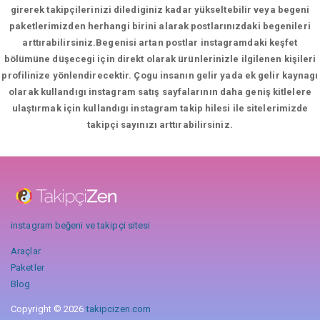
girerek takipçilerinizi dilediginiz kadar yükseltebilir veya begeni
paketlerimizden herhangi birini alarak postlarınızdaki begenileri
arttırabilirsiniz.Begenisi artan postlar instagramdaki keşfet
bölümüne düşecegi için direkt olarak ürünlerinizle ilgilenen kişileri
profilinize yönlendirecektir. Çogu insanın gelir yada ek gelir kaynagı
olarak kullandıgı instagram satış sayfalarının daha geniş kitlelere
ulaştırmak için kullandıgı instagram takip hilesi ile sitelerimizde
takipçi sayınızı arttırabilirsiniz.
instagram beğeni ve takipçi sitesi
Araçlar
Paketler
Blog
Copyright © 2026
takipcizen.com