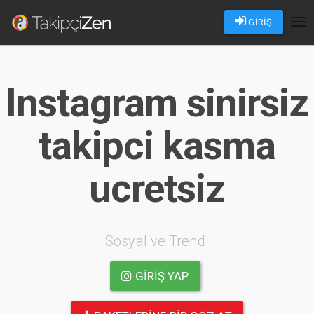
GİRİŞ
Tog
nav
Instagram sinirsiz
takipci kasma
ucretsiz
Sosyal ve Trend
GIRIŞ YAP