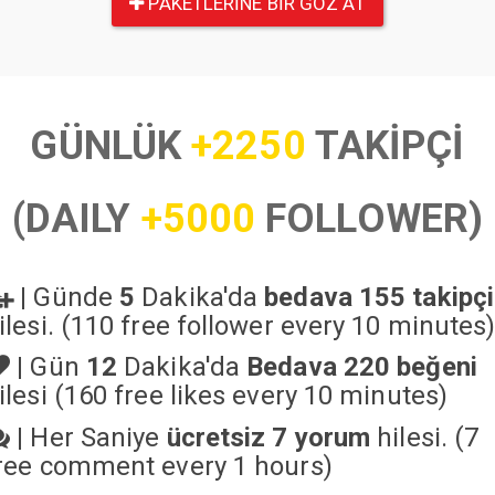
PAKETLERINE BIR GÖZ AT
GÜNLÜK
+2250
TAKİPÇİ
(DAILY
+5000
FOLLOWER)
|
Günde
5
Dakika'da
bedava 155 takipçi
ilesi. (110 free follower every 10 minutes
|
Gün
12
Dakika'da
Bedava 220 beğeni
ilesi (160 free likes every 10 minutes)
|
Her Saniye
ücretsiz 7 yorum
hilesi. (7
ree comment every 1 hours)