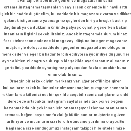
avantajı beraberinde getirdi ve magazalarını sanal
ortama,instagrama taşıyanların sayısı son dönemde bir hayli arttı
işlek bir cadde düşünelim, bu caddede bir magazanız varsa ve dikkat
çekmek istiyorsanız yapıcagınız şeylerden biri ya broşür bastırıp
dagıtmak ya da dükkanın önünde palyaço oynatıp geçerken bakan
insanların ilgisini çekebilirsiniz. Ancak instagramda durum biraz
farklı tekrardan caddede ki magazayı düşünelim eger magazanız
müşteriyle doluysa caddeden geçenler magazada ne oldugunu
merak eder ve eger bu kadar tercih ediliyorsa iyidir diye düşünürler
ayrıca kitlenizi dogru ve düzgün bir şekilde ayarlarsanız alıcagınız
geridönüş caddede oynattıgınız palyaçodan fazla olucaktır buna
emin olabilirsiniz.
Örnegin bir erkek giyim markanız var. Eğer profilinize giren
kullacıların erkek kullanıcılar olmasını saglar, çıktıgınız sponsorlu
reklamlarda kitlenizi net bir şekilde seçebilirseniz satışlarınız ciddi
derecede artacaktır.İnstagram sayfalarında takipçi ve beğeni
kazanmak da bir çok insan için önem taşıyor izlenme oranlarının
artması, beğeni sayısının fazlalığı bütün bunlar müşteride güveni
arttırıyor ve insanların sizi tercih etmesine yardımcı oluyor.Bu
baglamda size sundugumuz instagram takipci hile sitelerimize