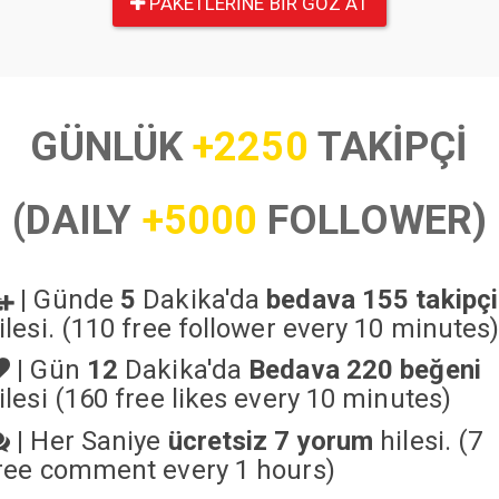
PAKETLERINE BIR GÖZ AT
GÜNLÜK
+2250
TAKİPÇİ
(DAILY
+5000
FOLLOWER)
|
Günde
5
Dakika'da
bedava 155 takipçi
ilesi. (110 free follower every 10 minutes
|
Gün
12
Dakika'da
Bedava 220 beğeni
ilesi (160 free likes every 10 minutes)
|
Her Saniye
ücretsiz 7 yorum
hilesi. (7
ree comment every 1 hours)