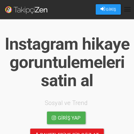
GİRİŞ
Tog
nav
Instagram hikaye
goruntulemeleri
satin al
Sosyal ve Trend
GIRIŞ YAP