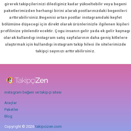
girerek takipçilerinizi dilediginiz kadar yükseltebilir veya begeni
paketlerimizden herhangi birini alarak postlarınızdaki begenileri
arttırabilirsiniz.Begenisi artan postlar instagramdaki keşfet
bölümüne düşecegi için direkt olarak ürünlerinizle ilgilenen kişileri
profilinize yönlendirecektir. Çogu insanın gelir yada ek gelir kaynagı
olarak kullandıgı instagram satış sayfalarının daha geniş kitlelere
ulaştırmak için kullandıgı instagram takip hilesi ile sitelerimizde
takipçi sayınızı arttırabilirsiniz.
instagram beğeni ve takipçi sitesi
Araçlar
Paketler
Blog
Copyright © 2026
takipcizen.com