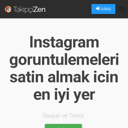
GİRİŞ
Tog
nav
Instagram
goruntulemeleri
satin almak icin
en iyi yer
Sosyal ve Trend