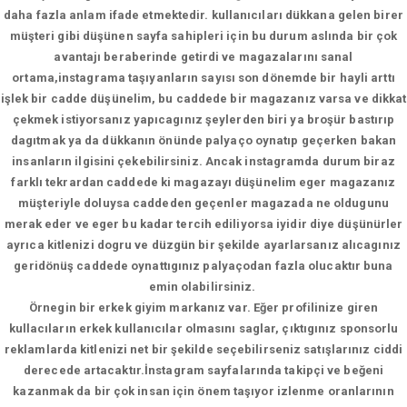
daha fazla anlam ifade etmektedir. kullanıcıları dükkana gelen birer
müşteri gibi düşünen sayfa sahipleri için bu durum aslında bir çok
avantajı beraberinde getirdi ve magazalarını sanal
ortama,instagrama taşıyanların sayısı son dönemde bir hayli arttı
işlek bir cadde düşünelim, bu caddede bir magazanız varsa ve dikkat
çekmek istiyorsanız yapıcagınız şeylerden biri ya broşür bastırıp
dagıtmak ya da dükkanın önünde palyaço oynatıp geçerken bakan
insanların ilgisini çekebilirsiniz. Ancak instagramda durum biraz
farklı tekrardan caddede ki magazayı düşünelim eger magazanız
müşteriyle doluysa caddeden geçenler magazada ne oldugunu
merak eder ve eger bu kadar tercih ediliyorsa iyidir diye düşünürler
ayrıca kitlenizi dogru ve düzgün bir şekilde ayarlarsanız alıcagınız
geridönüş caddede oynattıgınız palyaçodan fazla olucaktır buna
emin olabilirsiniz.
Örnegin bir erkek giyim markanız var. Eğer profilinize giren
kullacıların erkek kullanıcılar olmasını saglar, çıktıgınız sponsorlu
reklamlarda kitlenizi net bir şekilde seçebilirseniz satışlarınız ciddi
derecede artacaktır.İnstagram sayfalarında takipçi ve beğeni
kazanmak da bir çok insan için önem taşıyor izlenme oranlarının