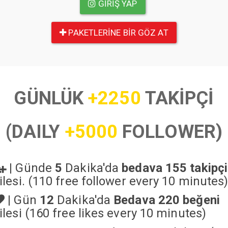
GIRIŞ YAP
PAKETLERINE BIR GÖZ AT
GÜNLÜK
+2250
TAKİPÇİ
(DAILY
+5000
FOLLOWER)
|
Günde
5
Dakika'da
bedava 155 takipçi
ilesi. (110 free follower every 10 minutes
|
Gün
12
Dakika'da
Bedava 220 beğeni
ilesi (160 free likes every 10 minutes)