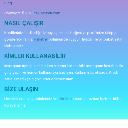
Blog
Copyright © 2026
takipcizen.com
NASIL ÇALIŞIR
Kredileriniz ile dilediğiniz paylaşımınıza beğeni ve profilinize takipçi
gönderebilirsiniz.
Paketler
bölümünden uygun fiyatlar ile bir paket satın
alabilirsiniz.
KIMLER KULLANABILIR
Instagram üyeliği olan herkes sistemi kullanabilir. Instagram hesabınızla
giriş yapın ve hemen kullanmaya başlayın. Kullanım ücretsizdir. Kredi
satın almadıkça hiçbir ücret ödemezsiniz.
BIZE ULAŞIN
Her türlü soru ve görüşleriniz için
İletişim
kanallarımızdan bizimle irtibat
kurabilirsiniz.