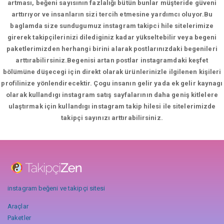
artması, beğeni sayısının fazlalığı bütün bunlar müşteride güveni
arttırıyor ve insanların sizi tercih etmesine yardımcı oluyor.Bu
baglamda size sundugumuz instagram takipci hile sitelerimize
girerek takipçilerinizi dilediginiz kadar yükseltebilir veya begeni
paketlerimizden herhangi birini alarak postlarınızdaki begenileri
arttırabilirsiniz.Begenisi artan postlar instagramdaki keşfet
bölümüne düşecegi için direkt olarak ürünlerinizle ilgilenen kişileri
profilinize yönlendirecektir. Çogu insanın gelir yada ek gelir kaynagı
olarak kullandıgı instagram satış sayfalarının daha geniş kitlelere
ulaştırmak için kullandıgı instagram takip hilesi ile sitelerimizde
takipçi sayınızı arttırabilirsiniz.
instagram beğeni ve takipçi sitesi
Araçlar
Paketler