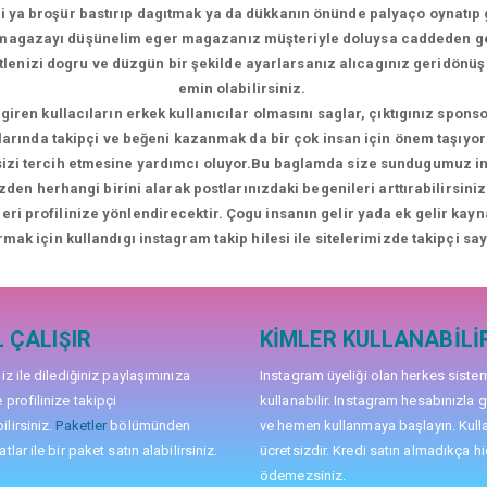
i ya broşür bastırıp dagıtmak ya da dükkanın önünde palyaço oynatıp 
i magazayı düşünelim eger magazanız müşteriyle doluysa caddeden 
kitlenizi dogru ve düzgün bir şekilde ayarlarsanız alıcagınız geridön
emin olabilirsiniz.
giren kullacıların erkek kullanıcılar olmasını saglar, çıktıgınız sponso
larında takipçi ve beğeni kazanmak da bir çok insan için önem taşıyor 
 sizi tercih etmesine yardımcı oluyor.Bu baglamda size sundugumuz inst
zden herhangi birini alarak postlarınızdaki begenileri arttırabilirsi
ileri profilinize yönlendirecektir. Çogu insanın gelir yada ek gelir kay
rmak için kullandıgı instagram takip hilesi ile sitelerimizde takipçi sayı
 ÇALIŞIR
KIMLER KULLANABILI
niz ile dilediğiniz paylaşımınıza
Instagram üyeliği olan herkes siste
 profilinize takipçi
kullanabilir. Instagram hesabınızla g
lirsiniz.
Paketler
bölümünden
ve hemen kullanmaya başlayın. Kull
tlar ile bir paket satın alabilirsiniz.
ücretsizdir. Kredi satın almadıkça hi
ödemezsiniz.