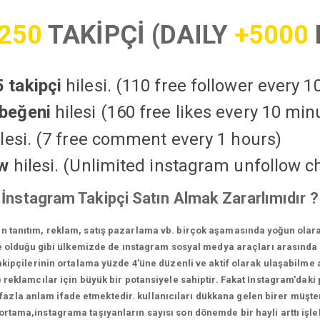
250
TAKİPÇİ (DAILY
+5000
 takipçi
hilesi. (110 free follower every 
beğeni
hilesi (160 free likes every 10 min
lesi. (7 free comment every 1 hours)
ow
hilesi. (Unlimited instagram unfollow c
İnstagram Takipçi Satın Almak Zararlımıdır ?
in tanıtım, reklam, satış pazarlama vb. birçok aşamasında yoğun olara
 olduğu gibi ülkemizde de ınstagram sosyal medya araçları arasında e
ipçilerinin ortalama yüzde 4'üne düzenli ve aktif olarak ulaşabilme a
reklamcılar için büyük bir potansiyele sahiptir. Fakat Instagram'daki p
la anlam ifade etmektedir. kullanıcıları dükkana gelen birer müşteri
 ortama,instagrama taşıyanların sayısı son dönemde bir hayli arttı iş