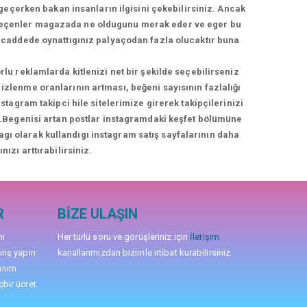
geçerken bakan insanların ilgisini çekebilirsiniz. Ancak
geçenler magazada ne oldugunu merak eder ve eger bu
üş caddede oynattıgınız palyaçodan fazla olucaktır buna
rlu reklamlarda kitlenizi net bir şekilde seçebilirseniz
izlenme oranlarının artması, beğeni sayısının fazlalığı
agram takipci hile sitelerimize girerek takipçilerinizi
niz.Begenisi artan postlar instagramdaki keşfet bölümüne
nagı olarak kullandıgı instagram satış sayfalarının daha
nızı arttırabilirsiniz.
R
BIZE ULAŞIN
mi
Her türlü soru ve görüşleriniz için
İletişim
iriş yapın
kanallarımızdan bizimle irtibat kurabilirsiniz.
anım
çbir ücret