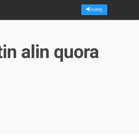
GİRİŞ
in alin quora