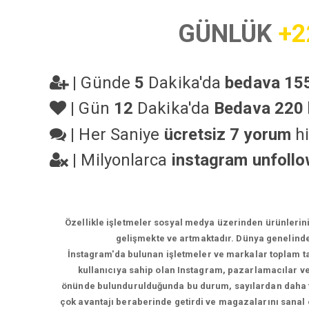
GÜNLÜK
+2
|
Günde
5
Dakika'da
bedava 155
|
Gün
12
Dakika'da
Bedava 220 
|
Her Saniye
ücretsiz 7 yorum
hi
|
Milyonlarca
instagram unfoll
Özellikle işletmeler sosyal medya üzerinden ürünlerin
gelişmekte ve artmaktadır. Dünya genelinde
İnstagram'da bulunan işletmeler ve markalar toplam tak
kullanıcıya sahip olan Instagram, pazarlamacılar ve 
önünde bulundurulduğunda bu durum, sayılardan daha faz
çok avantajı beraberinde getirdi ve magazalarını sanal