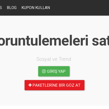
S
BLOG
KUPON KULLAN
runtulemeleri sat
Sosyal ve Trend
GIRIŞ YAP
PAKETLERINE BIR GÖZ AT