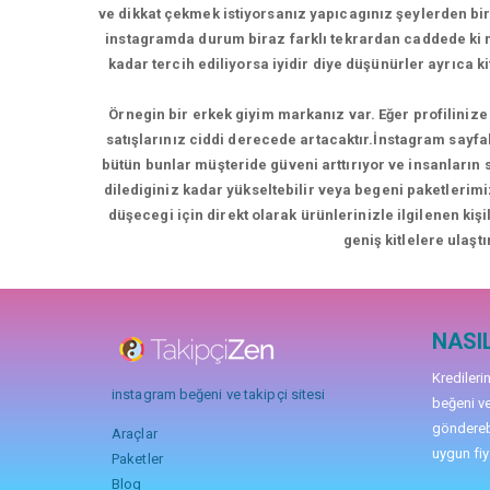
ve dikkat çekmek istiyorsanız yapıcagınız şeylerden bir
instagramda durum biraz farklı tekrardan caddede k
kadar tercih ediliyorsa iyidir diye düşünürler ayrıca 
Örnegin bir erkek giyim markanız var. Eğer profilinize 
satışlarınız ciddi derecede artacaktır.İnstagram sayfa
bütün bunlar müşteride güveni arttırıyor ve insanların
dilediginiz kadar yükseltebilir veya begeni paketlerimi
düşecegi için direkt olarak ürünlerinizle ilgilenen kiş
geniş kitlelere ulaştı
NASIL
Kredileri
instagram beğeni ve takipçi sitesi
beğeni ve
gönderebi
Araçlar
uygun fiya
Paketler
Blog