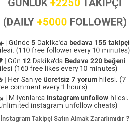
GÜNLÜK
+2250
TAKİPÇİ
(DAILY
+5000
FOLLOWER)
|
Günde
5
Dakika'da
bedava 155 takipçi
ilesi. (110 free follower every 10 minutes
|
Gün
12
Dakika'da
Bedava 220 beğeni
ilesi (160 free likes every 10 minutes)
|
Her Saniye
ücretsiz 7 yorum
hilesi. (7
ree comment every 1 hours)
|
Milyonlarca
instagram unfollow
hilesi.
Unlimited instagram unfollow cheats
)
İnstagram Takipçi Satın Almak Zararlımıdır ?