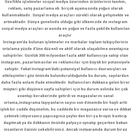
Özellikle işletmeler sosyal medya üzerinden ürünlerinin tanıtım,
reklam, satış pazarlama vb. birçok aşamasında yoğun olarak
kullanmaktadır. Sosyal medya araçları sürekli olarak gelişmekte ve
artmaktadır. Dünya genelinde olduğu gibi ülkemizde de ınstagram
sosyal medya araçları arasında en yoğun ve fazla şekilde kullanılan
araçtır
İnstagram'da bulunan işletmeler ve markalar toplam takipçilerinin
ortalama yüzde 4'üne düzenli ve aktif olarak ulaşabilme avantajına
sahiptirler. Günlük 300 milyondan fazla aktif kullanıcıya sahip olan
Instagram, pazarlamacılar ve reklamcılar için büyük bir potansiyele
sahiptir. Fakat Instagram'daki potansiyel kullanıcı davranışları ve
etkileşimleri göz önünde bulundurulduğunda bu durum, sayılardan
daha fazla anlam ifade etmektedir. kullanıcıları dükkana gelen birer
müşteri gibi düşünen sayfa sahipleri için bu durum aslında bir çok
avantajı beraberinde getirdi ve magazalarını sanal
ortama,instagrama taşıyanların sayısı son dönemde bir hayli arttı
işlek bir cadde düşünelim, bu caddede bir magazanız varsa ve dikkat
çekmek istiyorsanız yapıcagınız şeylerden biri ya broşür bastırıp
dagıtmak ya da dükkanın önünde palyaço oynatıp geçerken bakan
insanların ilgisini çekebilirsiniz. Ancak instagramda durum biraz