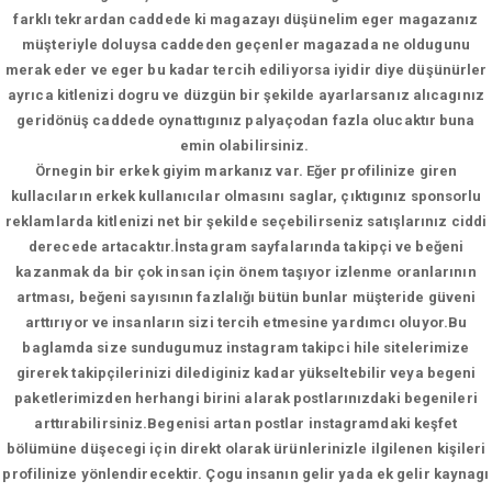
farklı tekrardan caddede ki magazayı düşünelim eger magazanız
müşteriyle doluysa caddeden geçenler magazada ne oldugunu
merak eder ve eger bu kadar tercih ediliyorsa iyidir diye düşünürler
ayrıca kitlenizi dogru ve düzgün bir şekilde ayarlarsanız alıcagınız
geridönüş caddede oynattıgınız palyaçodan fazla olucaktır buna
emin olabilirsiniz.
Örnegin bir erkek giyim markanız var. Eğer profilinize giren
kullacıların erkek kullanıcılar olmasını saglar, çıktıgınız sponsorlu
reklamlarda kitlenizi net bir şekilde seçebilirseniz satışlarınız ciddi
derecede artacaktır.İnstagram sayfalarında takipçi ve beğeni
kazanmak da bir çok insan için önem taşıyor izlenme oranlarının
artması, beğeni sayısının fazlalığı bütün bunlar müşteride güveni
arttırıyor ve insanların sizi tercih etmesine yardımcı oluyor.Bu
baglamda size sundugumuz instagram takipci hile sitelerimize
girerek takipçilerinizi dilediginiz kadar yükseltebilir veya begeni
paketlerimizden herhangi birini alarak postlarınızdaki begenileri
arttırabilirsiniz.Begenisi artan postlar instagramdaki keşfet
bölümüne düşecegi için direkt olarak ürünlerinizle ilgilenen kişileri
profilinize yönlendirecektir. Çogu insanın gelir yada ek gelir kaynagı