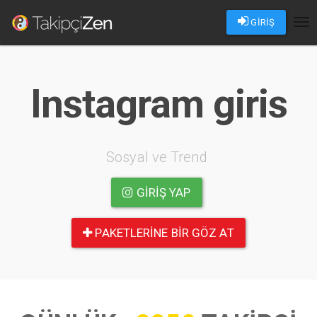
GİRİŞ
Tog
nav
Instagram giris
Sosyal ve Trend
GIRIŞ YAP
PAKETLERINE BIR GÖZ AT