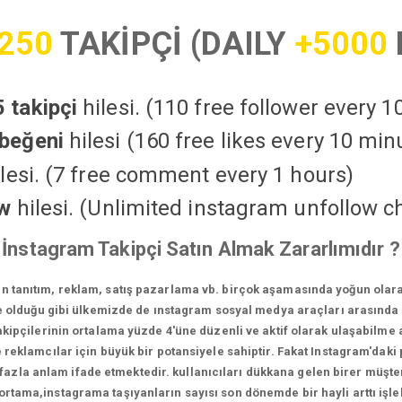
250
TAKİPÇİ (DAILY
+5000
 takipçi
hilesi. (110 free follower every 
beğeni
hilesi (160 free likes every 10 min
lesi. (7 free comment every 1 hours)
ow
hilesi. (Unlimited instagram unfollow c
İnstagram Takipçi Satın Almak Zararlımıdır ?
in tanıtım, reklam, satış pazarlama vb. birçok aşamasında yoğun olara
 olduğu gibi ülkemizde de ınstagram sosyal medya araçları arasında e
ipçilerinin ortalama yüzde 4'üne düzenli ve aktif olarak ulaşabilme a
reklamcılar için büyük bir potansiyele sahiptir. Fakat Instagram'daki p
la anlam ifade etmektedir. kullanıcıları dükkana gelen birer müşteri
 ortama,instagrama taşıyanların sayısı son dönemde bir hayli arttı iş