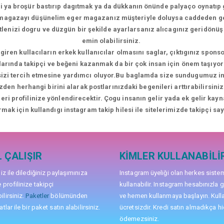
i ya broşür bastırıp dagıtmak ya da dükkanın önünde palyaço oynatıp 
i magazayı düşünelim eger magazanız müşteriyle doluysa caddeden 
kitlenizi dogru ve düzgün bir şekilde ayarlarsanız alıcagınız geridön
emin olabilirsiniz.
giren kullacıların erkek kullanıcılar olmasını saglar, çıktıgınız sponso
larında takipçi ve beğeni kazanmak da bir çok insan için önem taşıyor 
 sizi tercih etmesine yardımcı oluyor.Bu baglamda size sundugumuz inst
zden herhangi birini alarak postlarınızdaki begenileri arttırabilirsi
ileri profilinize yönlendirecektir. Çogu insanın gelir yada ek gelir kay
rmak için kullandıgı instagram takip hilesi ile sitelerimizde takipçi sayı
 ÇALIŞIR
KIMLER KULLANABILI
niz ile dilediğiniz paylaşımınıza
Instagram üyeliği olan herkes siste
 profilinize takipçi
kullanabilir. Instagram hesabınızla g
lirsiniz.
Paketler
bölümünden
ve hemen kullanmaya başlayın. Kull
tlar ile bir paket satın alabilirsiniz.
ücretsizdir. Kredi satın almadıkça hi
ödemezsiniz.