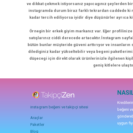
ve dikkat çekmek istiyorsanız yapıcagınız şeylerden bir
instagramda durum biraz farklı tekrardan caddede k
kadar tercih ediliyorsa iyidir diye düşünürler ayrıca 
Örnegin bir erkek giyim markanız var. Eğer profilinize 
satışlarınız ciddi derecede artacaktır.İnstagram sayfa
bütün bunlar müşteride güveni arttırıyor ve insanların
dilediginiz kadar yükseltebilir veya begeni paketlerimi
düşecegi için direkt olarak ürünlerinizle ilgilenen kiş
geniş kitlelere ulaştı
NASIL
Kredileri
instagram beğeni ve takipçi sitesi
beğeni ve
gönderebi
Araçlar
uygun fiya
Paketler
Blog