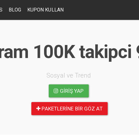
S
BLOG
KUPON KULLAN
ram 100K takipci
Sosyal ve Trend
GIRIŞ YAP
PAKETLERINE BIR GÖZ AT