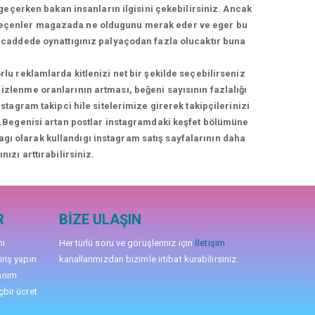
geçerken bakan insanların ilgisini çekebilirsiniz. Ancak
geçenler magazada ne oldugunu merak eder ve eger bu
üş caddede oynattıgınız palyaçodan fazla olucaktır buna
rlu reklamlarda kitlenizi net bir şekilde seçebilirseniz
izlenme oranlarının artması, beğeni sayısının fazlalığı
agram takipci hile sitelerimize girerek takipçilerinizi
niz.Begenisi artan postlar instagramdaki keşfet bölümüne
nagı olarak kullandıgı instagram satış sayfalarının daha
nızı arttırabilirsiniz.
R
BIZE ULAŞIN
mi
Her türlü soru ve görüşleriniz için
İletişim
iriş yapın
kanallarımızdan bizimle irtibat kurabilirsiniz.
anım
çbir ücret