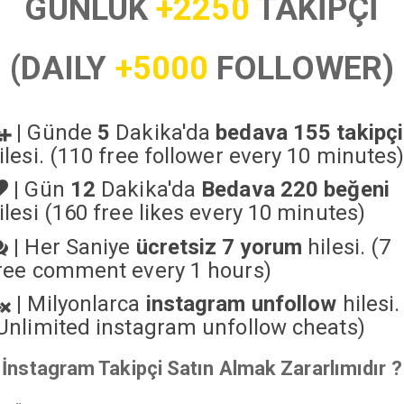
GÜNLÜK
+2250
TAKİPÇİ
(DAILY
+5000
FOLLOWER)
|
Günde
5
Dakika'da
bedava 155 takipçi
ilesi. (110 free follower every 10 minutes
|
Gün
12
Dakika'da
Bedava 220 beğeni
ilesi (160 free likes every 10 minutes)
|
Her Saniye
ücretsiz 7 yorum
hilesi. (7
ree comment every 1 hours)
|
Milyonlarca
instagram unfollow
hilesi.
Unlimited instagram unfollow cheats
)
İnstagram Takipçi Satın Almak Zararlımıdır ?