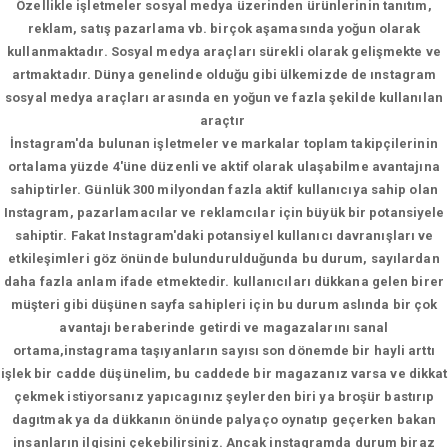
Özellikle işletmeler sosyal medya üzerinden ürünlerinin tanıtım,
reklam, satış pazarlama vb. birçok aşamasında yoğun olarak
kullanmaktadır. Sosyal medya araçları sürekli olarak gelişmekte ve
artmaktadır. Dünya genelinde olduğu gibi ülkemizde de ınstagram
sosyal medya araçları arasında en yoğun ve fazla şekilde kullanılan
araçtır
İnstagram'da bulunan işletmeler ve markalar toplam takipçilerinin
ortalama yüzde 4'üne düzenli ve aktif olarak ulaşabilme avantajına
sahiptirler. Günlük 300 milyondan fazla aktif kullanıcıya sahip olan
Instagram, pazarlamacılar ve reklamcılar için büyük bir potansiyele
sahiptir. Fakat Instagram'daki potansiyel kullanıcı davranışları ve
etkileşimleri göz önünde bulundurulduğunda bu durum, sayılardan
daha fazla anlam ifade etmektedir. kullanıcıları dükkana gelen birer
müşteri gibi düşünen sayfa sahipleri için bu durum aslında bir çok
avantajı beraberinde getirdi ve magazalarını sanal
ortama,instagrama taşıyanların sayısı son dönemde bir hayli arttı
işlek bir cadde düşünelim, bu caddede bir magazanız varsa ve dikkat
çekmek istiyorsanız yapıcagınız şeylerden biri ya broşür bastırıp
dagıtmak ya da dükkanın önünde palyaço oynatıp geçerken bakan
insanların ilgisini çekebilirsiniz. Ancak instagramda durum biraz