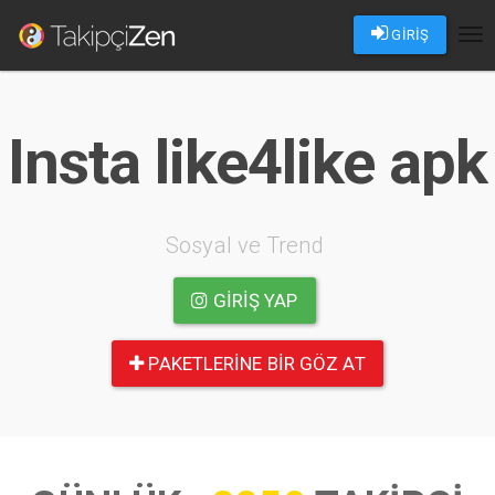
GİRİŞ
Tog
nav
Insta like4like apk
Sosyal ve Trend
GIRIŞ YAP
PAKETLERINE BIR GÖZ AT