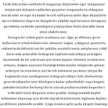
farklı tekrardan caddede ki magazayı düşünelim eger magazanız
müşteriyle doluysa caddeden geçenler magazada ne oldugunu
merak eder ve eger bu kadar tercih ediliyorsa iyidir diye düşünürler
ayrıca kitlenizi dogru ve düzgün bir şekilde ayarlarsanız alıcagınız
geridönüş caddede oynattıgınız palyaçodan fazla olucaktır buna
emin olabilirsiniz.
Örnegin bir erkek giyim markanız var. Eğer profilinize giren
kullacıların erkek kullanıcılar olmasını saglar, çıktıgınız sponsorlu
reklamlarda kitlenizi net bir şekilde seçebilirseniz satışlarınız ciddi
derecede artacaktır.İnstagram sayfalarında takipçi ve beğeni
kazanmak da bir çok insan için önem taşıyor izlenme oranlarının
artması, beğeni sayısının fazlalığı bütün bunlar müşteride güveni
arttırıyor ve insanların sizi tercih etmesine yardımcı oluyor.Bu
baglamda size sundugumuz instagram takipci hile sitelerimize
girerek takipçilerinizi dilediginiz kadar yükseltebilir veya begeni
paketlerimizden herhangi birini alarak postlarınızdaki begenileri
arttırabilirsiniz.Begenisi artan postlar instagramdaki keşfet
bölümüne düşecegi için direkt olarak ürünlerinizle ilgilenen kişileri
profilinize yönlendirecektir. Çogu insanın gelir yada ek gelir kaynagı