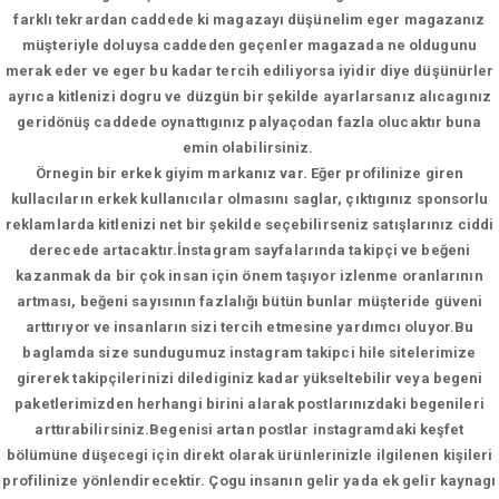
farklı tekrardan caddede ki magazayı düşünelim eger magazanız
müşteriyle doluysa caddeden geçenler magazada ne oldugunu
merak eder ve eger bu kadar tercih ediliyorsa iyidir diye düşünürler
ayrıca kitlenizi dogru ve düzgün bir şekilde ayarlarsanız alıcagınız
geridönüş caddede oynattıgınız palyaçodan fazla olucaktır buna
emin olabilirsiniz.
Örnegin bir erkek giyim markanız var. Eğer profilinize giren
kullacıların erkek kullanıcılar olmasını saglar, çıktıgınız sponsorlu
reklamlarda kitlenizi net bir şekilde seçebilirseniz satışlarınız ciddi
derecede artacaktır.İnstagram sayfalarında takipçi ve beğeni
kazanmak da bir çok insan için önem taşıyor izlenme oranlarının
artması, beğeni sayısının fazlalığı bütün bunlar müşteride güveni
arttırıyor ve insanların sizi tercih etmesine yardımcı oluyor.Bu
baglamda size sundugumuz instagram takipci hile sitelerimize
girerek takipçilerinizi dilediginiz kadar yükseltebilir veya begeni
paketlerimizden herhangi birini alarak postlarınızdaki begenileri
arttırabilirsiniz.Begenisi artan postlar instagramdaki keşfet
bölümüne düşecegi için direkt olarak ürünlerinizle ilgilenen kişileri
profilinize yönlendirecektir. Çogu insanın gelir yada ek gelir kaynagı