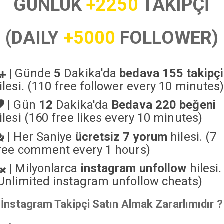
GÜNLÜK
+2250
TAKİPÇİ
(DAILY
+5000
FOLLOWER)
|
Günde
5
Dakika'da
bedava 155 takipçi
ilesi. (110 free follower every 10 minutes
|
Gün
12
Dakika'da
Bedava 220 beğeni
ilesi (160 free likes every 10 minutes)
|
Her Saniye
ücretsiz 7 yorum
hilesi. (7
ree comment every 1 hours)
|
Milyonlarca
instagram unfollow
hilesi.
Unlimited instagram unfollow cheats
)
İnstagram Takipçi Satın Almak Zararlımıdır ?