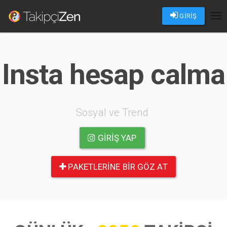
GİRİŞ
Tog
nav
Insta hesap calma
Sosyal ve Trend
GIRIŞ YAP
PAKETLERINE BIR GÖZ AT