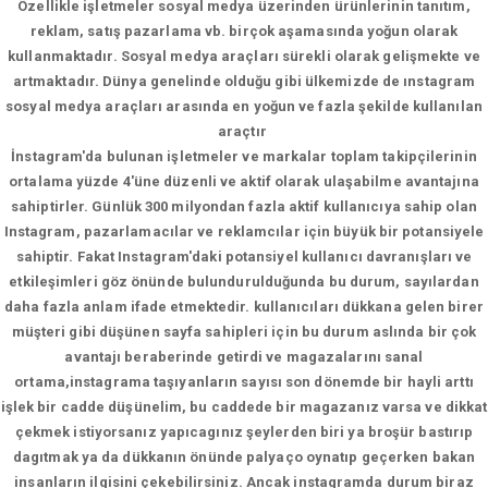
Özellikle işletmeler sosyal medya üzerinden ürünlerinin tanıtım,
reklam, satış pazarlama vb. birçok aşamasında yoğun olarak
kullanmaktadır. Sosyal medya araçları sürekli olarak gelişmekte ve
artmaktadır. Dünya genelinde olduğu gibi ülkemizde de ınstagram
sosyal medya araçları arasında en yoğun ve fazla şekilde kullanılan
araçtır
İnstagram'da bulunan işletmeler ve markalar toplam takipçilerinin
ortalama yüzde 4'üne düzenli ve aktif olarak ulaşabilme avantajına
sahiptirler. Günlük 300 milyondan fazla aktif kullanıcıya sahip olan
Instagram, pazarlamacılar ve reklamcılar için büyük bir potansiyele
sahiptir. Fakat Instagram'daki potansiyel kullanıcı davranışları ve
etkileşimleri göz önünde bulundurulduğunda bu durum, sayılardan
daha fazla anlam ifade etmektedir. kullanıcıları dükkana gelen birer
müşteri gibi düşünen sayfa sahipleri için bu durum aslında bir çok
avantajı beraberinde getirdi ve magazalarını sanal
ortama,instagrama taşıyanların sayısı son dönemde bir hayli arttı
işlek bir cadde düşünelim, bu caddede bir magazanız varsa ve dikkat
çekmek istiyorsanız yapıcagınız şeylerden biri ya broşür bastırıp
dagıtmak ya da dükkanın önünde palyaço oynatıp geçerken bakan
insanların ilgisini çekebilirsiniz. Ancak instagramda durum biraz