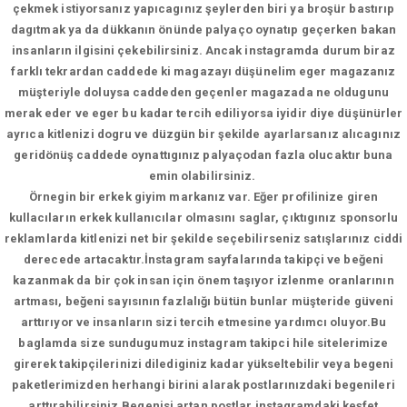
çekmek istiyorsanız yapıcagınız şeylerden biri ya broşür bastırıp
dagıtmak ya da dükkanın önünde palyaço oynatıp geçerken bakan
insanların ilgisini çekebilirsiniz. Ancak instagramda durum biraz
farklı tekrardan caddede ki magazayı düşünelim eger magazanız
müşteriyle doluysa caddeden geçenler magazada ne oldugunu
merak eder ve eger bu kadar tercih ediliyorsa iyidir diye düşünürler
ayrıca kitlenizi dogru ve düzgün bir şekilde ayarlarsanız alıcagınız
geridönüş caddede oynattıgınız palyaçodan fazla olucaktır buna
emin olabilirsiniz.
Örnegin bir erkek giyim markanız var. Eğer profilinize giren
kullacıların erkek kullanıcılar olmasını saglar, çıktıgınız sponsorlu
reklamlarda kitlenizi net bir şekilde seçebilirseniz satışlarınız ciddi
derecede artacaktır.İnstagram sayfalarında takipçi ve beğeni
kazanmak da bir çok insan için önem taşıyor izlenme oranlarının
artması, beğeni sayısının fazlalığı bütün bunlar müşteride güveni
arttırıyor ve insanların sizi tercih etmesine yardımcı oluyor.Bu
baglamda size sundugumuz instagram takipci hile sitelerimize
girerek takipçilerinizi dilediginiz kadar yükseltebilir veya begeni
paketlerimizden herhangi birini alarak postlarınızdaki begenileri
arttırabilirsiniz.Begenisi artan postlar instagramdaki keşfet