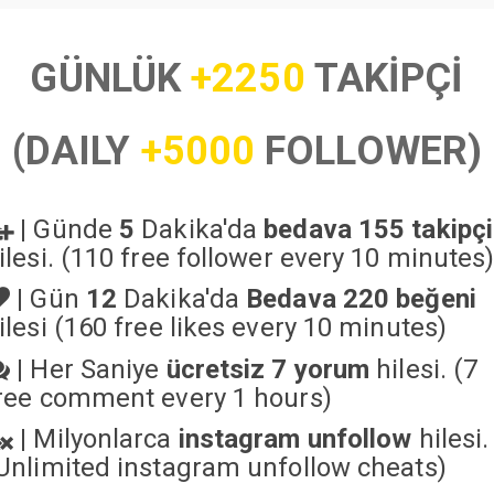
GÜNLÜK
+2250
TAKİPÇİ
(DAILY
+5000
FOLLOWER)
|
Günde
5
Dakika'da
bedava 155 takipçi
ilesi. (110 free follower every 10 minutes
|
Gün
12
Dakika'da
Bedava 220 beğeni
ilesi (160 free likes every 10 minutes)
|
Her Saniye
ücretsiz 7 yorum
hilesi. (7
ree comment every 1 hours)
|
Milyonlarca
instagram unfollow
hilesi.
Unlimited instagram unfollow cheats
)