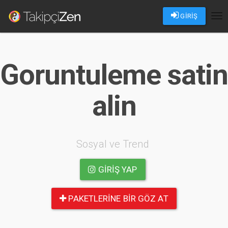
GİRİŞ
Tog
nav
Goruntuleme satin
alin
Sosyal ve Trend
GIRIŞ YAP
PAKETLERINE BIR GÖZ AT