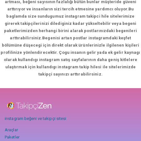
artması, beğeni sayısının fazlalığı bütün bunlar müşteride güveni
arttırıyor ve insanların sizi tercih etmesine yardımcı oluyor.Bu
baglamda size sundugumuz instagram takipci hile sitelerimize
girerek takipçilerinizi dilediginiz kadar yükseltebilir veya begeni
paketlerimizden herhangi birini alarak postlarınızdaki begenileri
arttırabilirsiniz.Begenisi artan postlar instagramdaki keşfet
bölümüne düşecegi için direkt olarak ürünlerinizle ilgilenen kişileri
profilinize yönlendirecektir. Çogu insanın gelir yada ek gelir kaynagı
olarak kullandıgı instagram satış sayfalarının daha geniş kitlelere
ulaştırmak için kullandıgı instagram takip hilesi ile sitelerimizde
takipçi sayınızı arttırabilirsiniz.
instagram beğeni ve takipçi sitesi
Araçlar
Paketler