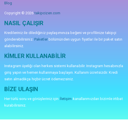
Blog
Copyright © 2026
takipcizen.com
NASIL ÇALIŞIR
Kredileriniz ile dilediğiniz paylaşımınıza beğeni ve profilinize takipçi
gönderebilirsiniz.
Paketler
bölümünden uygun fiyatlar ile bir paket satın
alabilirsiniz.
KIMLER KULLANABILIR
Instagram üyeliği olan herkes sistemi kullanabilir. Instagram hesabınızla
giriş yapın ve hemen kullanmaya başlayın. Kullanım ücretsizdir. Kredi
satın almadıkça hiçbir ücret ödemezsiniz.
BIZE ULAŞIN
Her türlü soru ve görüşleriniz için
İletişim
kanallarımızdan bizimle irtibat
kurabilirsiniz.