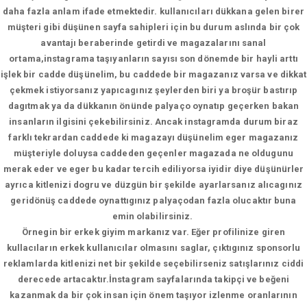
daha fazla anlam ifade etmektedir. kullanıcıları dükkana gelen birer
müşteri gibi düşünen sayfa sahipleri için bu durum aslında bir çok
avantajı beraberinde getirdi ve magazalarını sanal
ortama,instagrama taşıyanların sayısı son dönemde bir hayli arttı
işlek bir cadde düşünelim, bu caddede bir magazanız varsa ve dikkat
çekmek istiyorsanız yapıcagınız şeylerden biri ya broşür bastırıp
dagıtmak ya da dükkanın önünde palyaço oynatıp geçerken bakan
insanların ilgisini çekebilirsiniz. Ancak instagramda durum biraz
farklı tekrardan caddede ki magazayı düşünelim eger magazanız
müşteriyle doluysa caddeden geçenler magazada ne oldugunu
merak eder ve eger bu kadar tercih ediliyorsa iyidir diye düşünürler
ayrıca kitlenizi dogru ve düzgün bir şekilde ayarlarsanız alıcagınız
geridönüş caddede oynattıgınız palyaçodan fazla olucaktır buna
emin olabilirsiniz.
Örnegin bir erkek giyim markanız var. Eğer profilinize giren
kullacıların erkek kullanıcılar olmasını saglar, çıktıgınız sponsorlu
reklamlarda kitlenizi net bir şekilde seçebilirseniz satışlarınız ciddi
derecede artacaktır.İnstagram sayfalarında takipçi ve beğeni
kazanmak da bir çok insan için önem taşıyor izlenme oranlarının