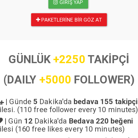
GIRIŞ YAP
PAKETLERINE BIR GÖZ AT
GÜNLÜK
+2250
TAKİPÇİ
(DAILY
+5000
FOLLOWER)
|
Günde
5
Dakika'da
bedava 155 takipçi
ilesi. (110 free follower every 10 minutes
|
Gün
12
Dakika'da
Bedava 220 beğeni
ilesi (160 free likes every 10 minutes)