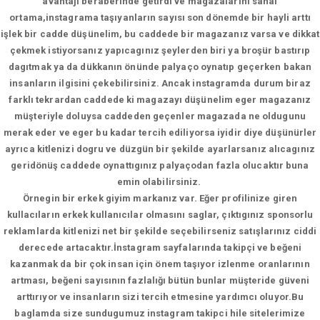
avantajı beraberinde getirdi ve magazalarını sanal
ortama,instagrama taşıyanların sayısı son dönemde bir hayli arttı
işlek bir cadde düşünelim, bu caddede bir magazanız varsa ve dikkat
çekmek istiyorsanız yapıcagınız şeylerden biri ya broşür bastırıp
dagıtmak ya da dükkanın önünde palyaço oynatıp geçerken bakan
insanların ilgisini çekebilirsiniz. Ancak instagramda durum biraz
farklı tekrardan caddede ki magazayı düşünelim eger magazanız
müşteriyle doluysa caddeden geçenler magazada ne oldugunu
merak eder ve eger bu kadar tercih ediliyorsa iyidir diye düşünürler
ayrıca kitlenizi dogru ve düzgün bir şekilde ayarlarsanız alıcagınız
geridönüş caddede oynattıgınız palyaçodan fazla olucaktır buna
emin olabilirsiniz.
Örnegin bir erkek giyim markanız var. Eğer profilinize giren
kullacıların erkek kullanıcılar olmasını saglar, çıktıgınız sponsorlu
reklamlarda kitlenizi net bir şekilde seçebilirseniz satışlarınız ciddi
derecede artacaktır.İnstagram sayfalarında takipçi ve beğeni
kazanmak da bir çok insan için önem taşıyor izlenme oranlarının
artması, beğeni sayısının fazlalığı bütün bunlar müşteride güveni
arttırıyor ve insanların sizi tercih etmesine yardımcı oluyor.Bu
baglamda size sundugumuz instagram takipci hile sitelerimize