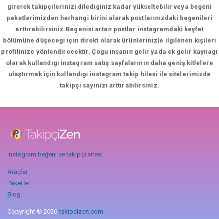
girerek takipçilerinizi dilediginiz kadar yükseltebilir veya begeni
paketlerimizden herhangi birini alarak postlarınızdaki begenileri
arttırabilirsiniz.Begenisi artan postlar instagramdaki keşfet
bölümüne düşecegi için direkt olarak ürünlerinizle ilgilenen kişileri
profilinize yönlendirecektir. Çogu insanın gelir yada ek gelir kaynagı
olarak kullandıgı instagram satış sayfalarının daha geniş kitlelere
ulaştırmak için kullandıgı instagram takip hilesi ile sitelerimizde
takipçi sayınızı arttırabilirsiniz.
instagram beğeni ve takipçi sitesi
Araçlar
Paketler
Blog
Copyright © 2026
takipcizen.com