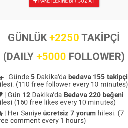
PAKETLERINE BIR GÖZ AT
GÜNLÜK
+2250
TAKİPÇİ
(DAILY
+5000
FOLLOWER)
|
Günde
5
Dakika'da
bedava 155 takipçi
ilesi. (110 free follower every 10 minutes
|
Gün
12
Dakika'da
Bedava 220 beğeni
ilesi (160 free likes every 10 minutes)
|
Her Saniye
ücretsiz 7 yorum
hilesi. (7
ree comment every 1 hours)