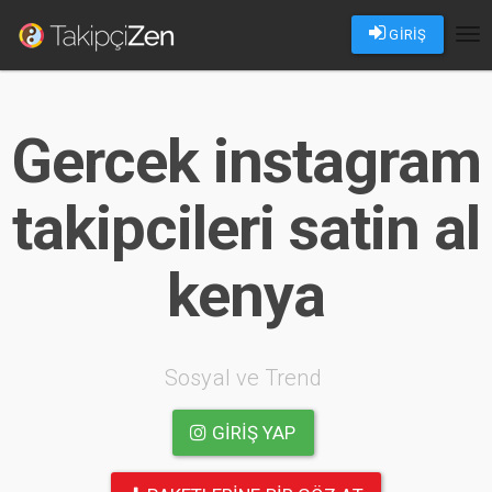
GİRİŞ
Tog
nav
Gercek instagram
takipcileri satin al
kenya
Sosyal ve Trend
GIRIŞ YAP