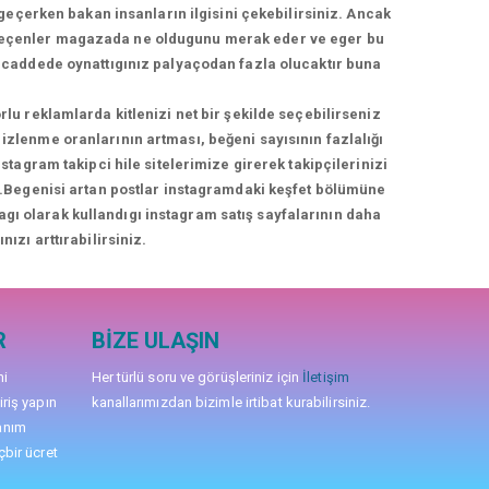
geçerken bakan insanların ilgisini çekebilirsiniz. Ancak
geçenler magazada ne oldugunu merak eder ve eger bu
üş caddede oynattıgınız palyaçodan fazla olucaktır buna
rlu reklamlarda kitlenizi net bir şekilde seçebilirseniz
izlenme oranlarının artması, beğeni sayısının fazlalığı
agram takipci hile sitelerimize girerek takipçilerinizi
niz.Begenisi artan postlar instagramdaki keşfet bölümüne
nagı olarak kullandıgı instagram satış sayfalarının daha
nızı arttırabilirsiniz.
R
BIZE ULAŞIN
mi
Her türlü soru ve görüşleriniz için
İletişim
iriş yapın
kanallarımızdan bizimle irtibat kurabilirsiniz.
anım
çbir ücret