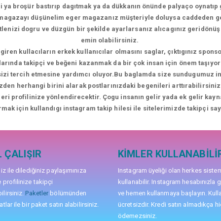
i ya broşür bastırıp dagıtmak ya da dükkanın önünde palyaço oynatıp 
i magazayı düşünelim eger magazanız müşteriyle doluysa caddeden 
kitlenizi dogru ve düzgün bir şekilde ayarlarsanız alıcagınız geridön
emin olabilirsiniz.
giren kullacıların erkek kullanıcılar olmasını saglar, çıktıgınız sponso
larında takipçi ve beğeni kazanmak da bir çok insan için önem taşıyor 
 sizi tercih etmesine yardımcı oluyor.Bu baglamda size sundugumuz inst
zden herhangi birini alarak postlarınızdaki begenileri arttırabilirsi
ileri profilinize yönlendirecektir. Çogu insanın gelir yada ek gelir kay
rmak için kullandıgı instagram takip hilesi ile sitelerimizde takipçi sayı
 ÇALIŞIR
KIMLER KULLANABILI
niz ile dilediğiniz paylaşımınıza
Instagram üyeliği olan herkes siste
 profilinize takipçi
kullanabilir. Instagram hesabınızla g
lirsiniz.
Paketler
bölümünden
ve hemen kullanmaya başlayın. Kull
tlar ile bir paket satın alabilirsiniz.
ücretsizdir. Kredi satın almadıkça hi
ödemezsiniz.