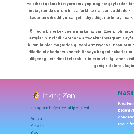
ve dikkat çekmek istiyorsanız yapıcagınız şeylerden bir
instagramda durum biraz farklı tekrardan caddede k
kadar tercih ediliyorsa iyidir diye düşünürler ayrıca 
Örnegin bir erkek giyim markanız var. Eğer profilinize 
satışlarınız ciddi derecede artacaktır.İnstagram sayfa
bütün bunlar müşteride güveni arttırıyor ve insanların
dilediginiz kadar yükseltebilir veya begeni paketlerimi
düşecegi için direkt olarak ürünlerinizle ilgilenen kiş
geniş kitlelere ulaştı
NASIL
Kredileri
instagram beğeni ve takipçi sitesi
beğeni ve
gönderebi
Araçlar
uygun fiya
Paketler
Blog