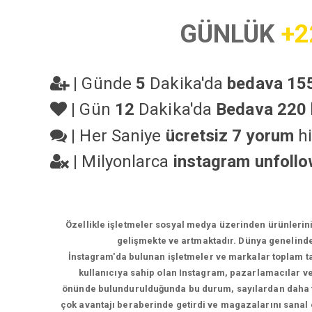
GÜNLÜK
+2
|
Günde
5
Dakika'da
bedava 155
|
Gün
12
Dakika'da
Bedava 220 
|
Her Saniye
ücretsiz 7 yorum
hi
|
Milyonlarca
instagram unfoll
Özellikle işletmeler sosyal medya üzerinden ürünlerin
gelişmekte ve artmaktadır. Dünya genelinde
İnstagram'da bulunan işletmeler ve markalar toplam tak
kullanıcıya sahip olan Instagram, pazarlamacılar ve 
önünde bulundurulduğunda bu durum, sayılardan daha faz
çok avantajı beraberinde getirdi ve magazalarını sanal