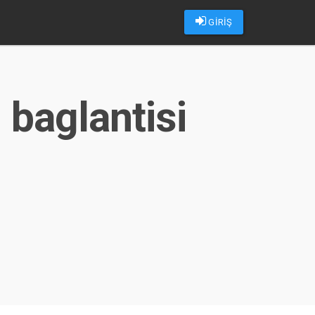
GİRİŞ
 baglantisi