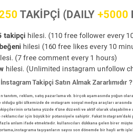
250
TAKİPÇİ (DAILY
+5000
 takipçi
hilesi. (110 free follower every 
beğeni
hilesi (160 free likes every 10 min
lesi. (7 free comment every 1 hours)
ow
hilesi. (Unlimited instagram unfollow c
İnstagram Takipçi Satın Almak Zararlımıdır ?
in tanıtım, reklam, satış pazarlama vb. birçok aşamasında yoğun olara
 olduğu gibi ülkemizde de ınstagram sosyal medya araçları arasında e
ipçilerinin ortalama yüzde 4'üne düzenli ve aktif olarak ulaşabilme a
reklamcılar için büyük bir potansiyele sahiptir. Fakat Instagram'daki p
la anlam ifade etmektedir. kullanıcıları dükkana gelen birer müşteri
 ortama,instagrama taşıyanların sayısı son dönemde bir hayli arttı iş