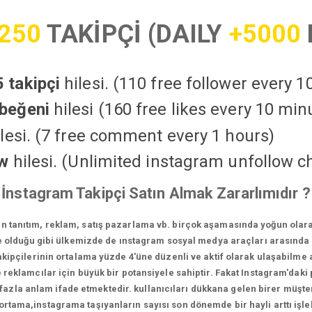
250
TAKİPÇİ (DAILY
+5000
 takipçi
hilesi. (110 free follower every 
beğeni
hilesi (160 free likes every 10 min
lesi. (7 free comment every 1 hours)
ow
hilesi. (Unlimited instagram unfollow c
İnstagram Takipçi Satın Almak Zararlımıdır ?
in tanıtım, reklam, satış pazarlama vb. birçok aşamasında yoğun olara
 olduğu gibi ülkemizde de ınstagram sosyal medya araçları arasında e
ipçilerinin ortalama yüzde 4'üne düzenli ve aktif olarak ulaşabilme a
reklamcılar için büyük bir potansiyele sahiptir. Fakat Instagram'daki p
la anlam ifade etmektedir. kullanıcıları dükkana gelen birer müşteri
 ortama,instagrama taşıyanların sayısı son dönemde bir hayli arttı iş