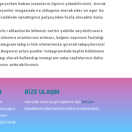
geçerken bakan insanların ilgisini çekebilirsiniz. Ancak
geçenler magazada ne oldugunu merak eder ve eger bu
üş caddede oynattıgınız palyaçodan fazla olucaktır buna
rlu reklamlarda kitlenizi net bir şekilde seçebilirseniz
izlenme oranlarının artması, beğeni sayısının fazlalığı
agram takipci hile sitelerimize girerek takipçilerinizi
niz.Begenisi artan postlar instagramdaki keşfet bölümüne
nagı olarak kullandıgı instagram satış sayfalarının daha
nızı arttırabilirsiniz.
R
BIZE ULAŞIN
mi
Her türlü soru ve görüşleriniz için
İletişim
iriş yapın
kanallarımızdan bizimle irtibat kurabilirsiniz.
anım
çbir ücret