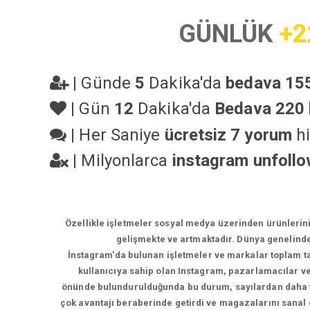
GÜNLÜK
+2
|
Günde
5
Dakika'da
bedava 155
|
Gün
12
Dakika'da
Bedava 220 
|
Her Saniye
ücretsiz 7 yorum
hi
|
Milyonlarca
instagram unfoll
Özellikle işletmeler sosyal medya üzerinden ürünlerin
gelişmekte ve artmaktadır. Dünya genelinde
İnstagram'da bulunan işletmeler ve markalar toplam tak
kullanıcıya sahip olan Instagram, pazarlamacılar ve 
önünde bulundurulduğunda bu durum, sayılardan daha faz
çok avantajı beraberinde getirdi ve magazalarını sanal