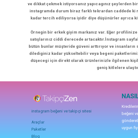
ve dikkat çekmek istiyorsanız yapıcagınız şeylerden bir
instagramda durum biraz farklı tekrardan caddede k
kadar tercih ediliyorsa iyidir diye düşünürler ayrıca 
Örnegin bir erkek giyim markanız var. Eğer profilinize 
satışlarınız ciddi derecede artacaktır.İnstagram sayfa
bütün bunlar müşteride güveni arttırıyor ve insanların
dilediginiz kadar yükseltebilir veya begeni paketlerimi
düşecegi için direkt olarak ürünlerinizle ilgilenen kiş
geniş kitlelere ulaştı
NASIL
Kredileri
instagram beğeni ve takipçi sitesi
beğeni ve
gönderebi
Araçlar
uygun fiya
Paketler
Blog