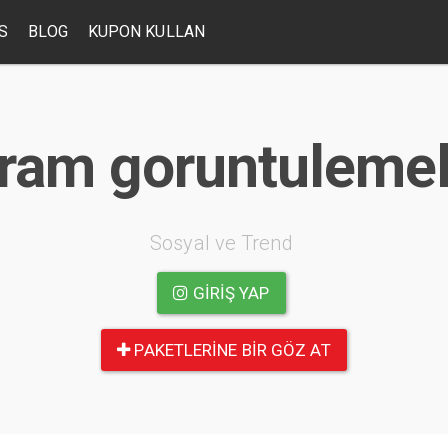
S
BLOG
KUPON KULLAN
gram goruntulemele
Sosyal ve Trend
GIRIŞ YAP
PAKETLERINE BIR GÖZ AT