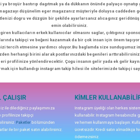
i ya broşür bastırıp dagıtmak ya da dükkanın önünde palyaço oynatıp 
i magazayı düşünelim eger magazanız müşteriyle doluysa caddeden 
kitlenizi dogru ve düzgün bir şekilde ayarlarsanız alıcagınız geridön
emin olabilirsiniz.
giren kullacıların erkek kullanıcılar olmasını saglar, çıktıgınız sponso
larında takipçi ve beğeni kazanmak da bir çok insan için önem taşıyor 
 sizi tercih etmesine yardımcı oluyor.Bu baglamda size sundugumuz inst
zden herhangi birini alarak postlarınızdaki begenileri arttırabilirsi
ileri profilinize yönlendirecektir. Çogu insanın gelir yada ek gelir kay
rmak için kullandıgı instagram takip hilesi ile sitelerimizde takipçi sayı
 ÇALIŞIR
KIMLER KULLANABILI
niz ile dilediğiniz paylaşımınıza
Instagram üyeliği olan herkes siste
 profilinize takipçi
kullanabilir. Instagram hesabınızla g
lirsiniz.
Paketler
bölümünden
ve hemen kullanmaya başlayın. Kull
tlar ile bir paket satın alabilirsiniz.
ücretsizdir. Kredi satın almadıkça hi
ödemezsiniz.